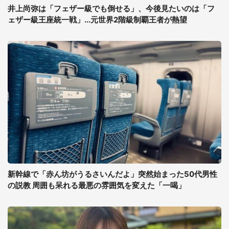
井上尚弥は「フェザー級でも倒せる」、今後見たいのは「フ
ェザー級王座統一戦」...元世界2階級制覇王者が熱望
新幹線で「赤ん坊がうるさいんだよ」突然始まった50代男性
の説教 周囲も呆れる最悪の雰囲気を変えた「一喝」