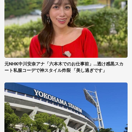
元NHK中川安奈アナ「六本木でのお仕事前」...透け感黒スカ
ート私服コーデで神スタイル炸裂 「美し過ぎです」