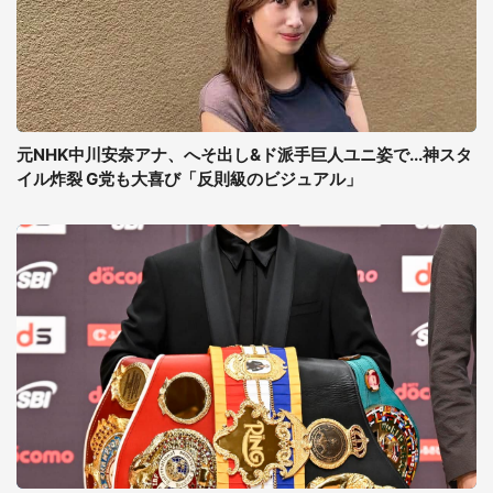
元NHK中川安奈アナ、へそ出し&ド派手巨人ユニ姿で...神スタ
イル炸裂 G党も大喜び「反則級のビジュアル」