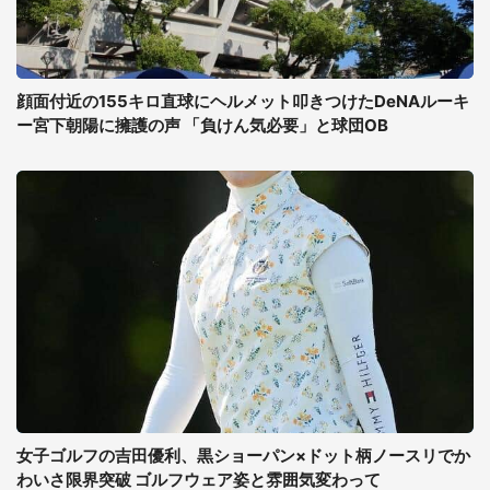
顔面付近の155キロ直球にヘルメット叩きつけたDeNAルーキ
ー宮下朝陽に擁護の声 「負けん気必要」と球団OB
女子ゴルフの吉田優利、黒ショーパン×ドット柄ノースリでか
わいさ限界突破 ゴルフウェア姿と雰囲気変わって