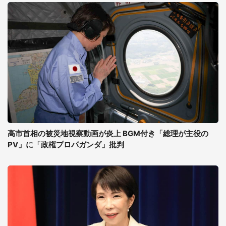
高市首相の被災地視察動画が炎上 BGM付き「総理が主役の
PV」に「政権プロパガンダ」批判