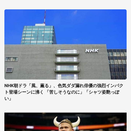
NHK朝ドラ「風、薫る」、色気ダダ漏れ俳優の強烈インパク
ト登場シーンに沸く 「苦しそうなのに」「シャツ姿艶っぽ
い」