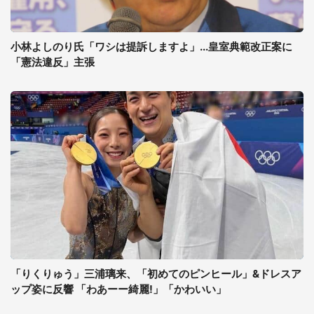
小林よしのり氏「ワシは提訴しますよ」...皇室典範改正案に
「憲法違反」主張
「りくりゅう」三浦璃来、「初めてのピンヒール」&ドレスア
ップ姿に反響 「わあーー綺麗!」「かわいい」