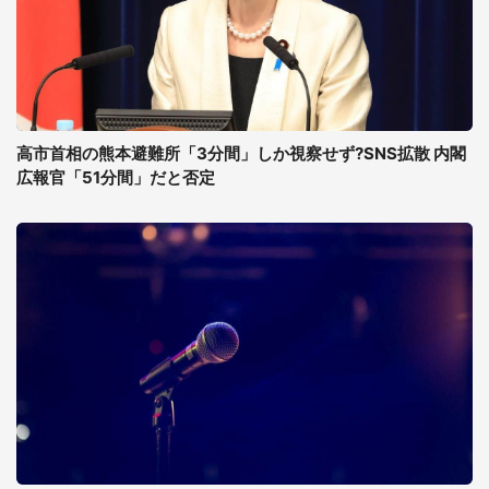
高市首相の熊本避難所「3分間」しか視察せず?SNS拡散 内閣
広報官「51分間」だと否定