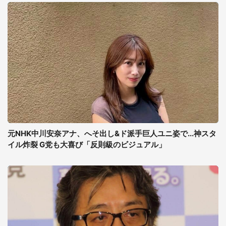
元NHK中川安奈アナ、へそ出し&ド派手巨人ユニ姿で...神スタ
イル炸裂 G党も大喜び「反則級のビジュアル」