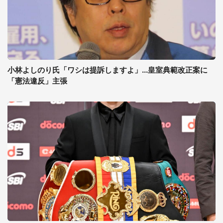
小林よしのり氏「ワシは提訴しますよ」...皇室典範改正案に
「憲法違反」主張