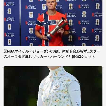
元NBAマイケル・ジョーダン63歳、体形も変わらず...スター
のオーラダダ漏れ サッカー・ハーランドと最強2ショット