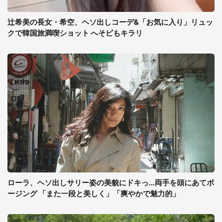
辻希美の長女・希空、ヘソ出しコーデ&「お気に入り」リュッ
クで韓国旅満喫ショット へそピもキラリ
ローラ、ヘソ出しサリー姿の美貌にドキっ...両手を頭にあてポ
ージング 「また一段と美しく」「爽やかで魅力的」