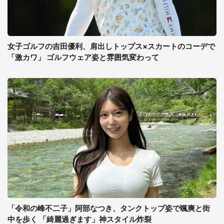
女子ゴルフの吉田優利、肩出しトップス×スカートのコーデで
「激カワ」 ゴルフウェア姿と雰囲気変わって
「令和の峰不二子」阿部なつき、タンクトップ姿で颯爽と街
中を歩く 「綺麗過ぎます」神スタイル炸裂