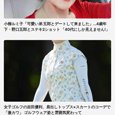
小柳ルミ子「可愛い弟 五郎とデートして来ました」...4歳年
下・野口五郎とステキ2ショット 「40代にしか見えません!」
女子ゴルフの吉田優利、肩出しトップス×スカートのコーデで
「激カワ」 ゴルフウェア姿と雰囲気変わって