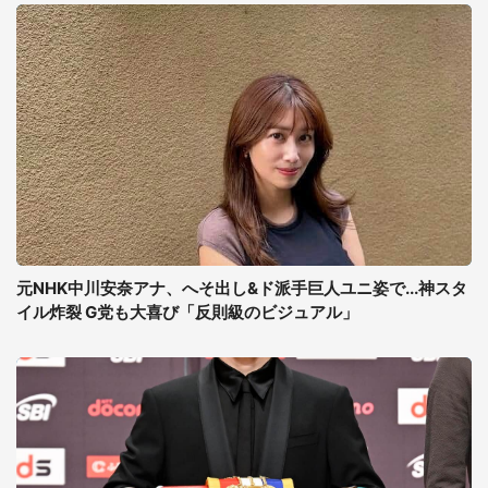
元NHK中川安奈アナ、へそ出し&ド派手巨人ユニ姿で...神スタ
イル炸裂 G党も大喜び「反則級のビジュアル」