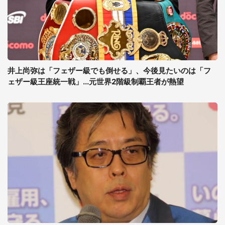
井上尚弥は「フェザー級でも倒せる」、今後見たいのは「フ
ェザー級王座統一戦」...元世界2階級制覇王者が熱望