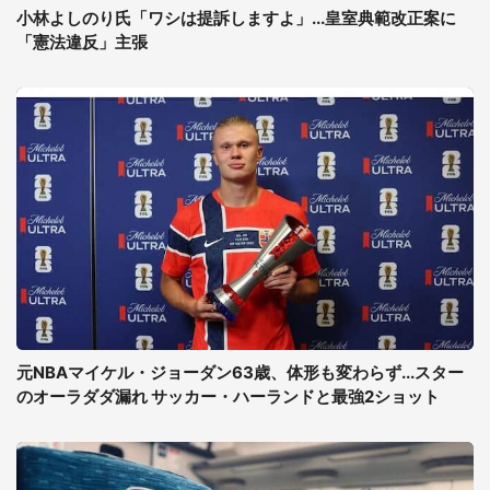
小林よしのり氏「ワシは提訴しますよ」...皇室典範改正案に
「憲法違反」主張
元NBAマイケル・ジョーダン63歳、体形も変わらず...スター
のオーラダダ漏れ サッカー・ハーランドと最強2ショット