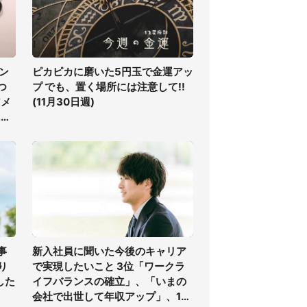
ン
ピカピカに磨いた5円玉で金運アッ
つ
プ でも、置く場所には注意して!!
アメ
(11月30日週)
に聞
事
新入社員に聞いた今後のキャリア
り
で実現したいこと 3位「ワークラ
した
イフバランスの確立」、「いまの
会社で出世して年収アップ」、1位