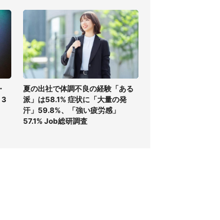
は? ジェイック調査
・
夏の出社で体調不良の経験「ある
3
派」は58.1% 症状に「大量の発
汗」59.8%、「強い疲労感」
57.1% Job総研調査