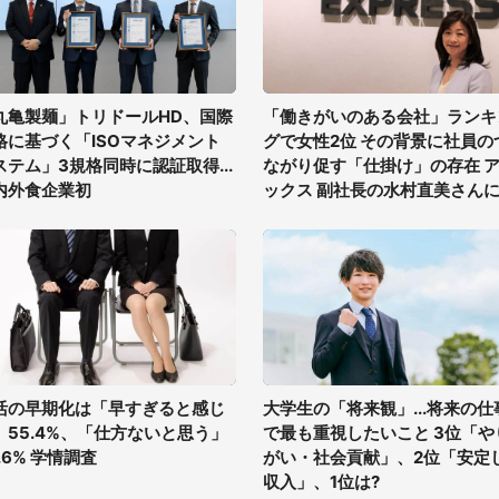
丸亀製麺」トリドールHD、国際
「働きがいのある会社」ランキ
格に基づく「ISOマネジメント
グで女性2位 その背景に社員の
ステム」3規格同時に認証取得...
ながり促す「仕掛け」の存在 
内外食企業初
ックス 副社長の水村直美さん
く
活の早期化は「早すぎると感じ
大学生の「将来観」...将来の仕
」55.4%、「仕方ないと思う」
で最も重視したいこと 3位「や
.6% 学情調査
がい・社会貢献」、2位「安定
収入」、1位は?