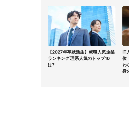
【2027年卒就活生】就職人気企業
I
ランキング 理系人気のトップ10
位
は?
わ
身
コンテンツ
関連サ