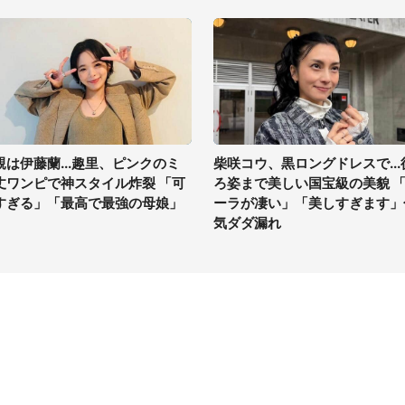
親は伊藤蘭...趣里、ピンクのミ
柴咲コウ、黒ロングドレスで...
丈ワンピで神スタイル炸裂 「可
ろ姿まで美しい国宝級の美貌 
すぎる」「最高で最強の母娘」
ーラが凄い」「美しすぎます」
気ダダ漏れ
イト
サイトについて