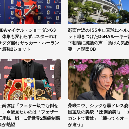
NBAマイケル・ジョーダン63
顔面付近の155キロ直球にヘル
、体形も変わらず...スターのオ
ット叩きつけたDeNAルーキー
ラダダ漏れ サッカー・ハーラン
下朝陽に擁護の声 「負けん気
と最強2ショット
要」と球団OB
上尚弥は「フェザー級でも倒せ
柴咲コウ、シックな黒ドレス姿
」、今後見たいのは「フェザー
国宝級の美貌 「圧倒的美!」「
王座統一戦」...元世界2階級制覇
ガントで素敵」「纏ってるオー
者が熱望
が違う」