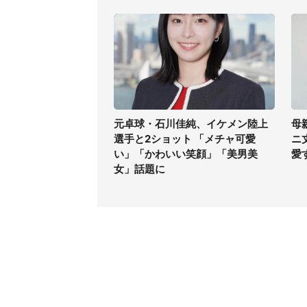
元卓球・石川佳純、イケメン陸上
母
選手と2ショット 「メチャ可愛
ニ
い」「かわいい笑顔」「美男美
愛
女」話題に
コンテンツ
関連サ