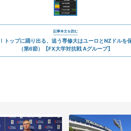
記事本文を読む
！トップに踊り出る、追う専修大はユーロとNZドルを
（第6節）【FX大学対抗戦 Aグループ】