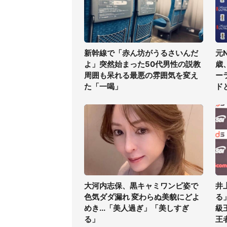
新幹線で「赤ん坊がうるさいんだ
元
よ」突然始まった50代男性の説教
歳
周囲も呆れる最悪の雰囲気を変え
ー
た「一喝」
ド
大河内志保、黒キャミワンピ姿で
井
色気ダダ漏れ 変わらぬ美貌にどよ
る
めき...「美人過ぎ」「美しすぎ
級
る」
王