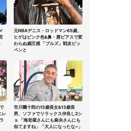
メ
元NBAデニス・ロッドマン65歳、
宮
ヒゲはピンク色&鼻・唇ピアスで変
必
わらぬ威圧感 「ブルズ」戦友ピッ
ペンと
で
市川團十郎の15歳長女&13歳長
エレ
男、ソファでリラックス仲良し2シ
ラ
ョ 「海老蔵さんにも麻央さんにも
似てますね」「大人になったな~」