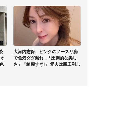
後
大河内志保、ピンクのノースリ姿
「オ
で色気ダダ漏れ...「圧倒的な美し
色
さ」「綺麗すぎ!」 元夫は新庄剛志