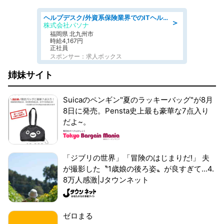
ヘルプデスク/外資系保険業界でのITヘルプデスク業務/駅近/即日勤務可/ヘルプデスク
＞
株式会社パソナ
福岡県 北九州市
時給4,167円
正社員
スポンサー：求人ボックス
姉妹サイト
Suicaのペンギン"夏のラッキーバッグ"が8月
8日に発売。Pensta史上最も豪華な7点入り
だよ~。
「ジブリの世界」「冒険のはじまりだ!」 夫
が撮影した〝1歳娘の後ろ姿〟が良すぎて...4.
8万人感激|Jタウンネット
ゼロまる