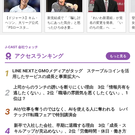
【ドジャース】キム・
新党結成で「「騙し討
「れいわ新選組」が党
登
ヘソン、大リーグ公式
ちにあった気分」と怒
名の変更を発表、「い
女
「PSロースタ...
ったひろゆき妻...
のちの党」へ ...
発
J-CAST 会社ウォッチ
アクセスランキング
もっと見る
LINE NEXTとGMOメディアがタッグ ステーブルコインを活
用したサービスの成長と事業拡大へ
上司からのランチの誘いを断りにくい理由 3位「情報共有を
逃したくない」、2位「職場の雰囲気を悪くしたくない」、1
位は？
AIが仕事を奪うのではなく、AIを使える人に奪われる レバ
テックIT転職フェアで特別講演会
新卒で入社した会社、早期に退職する理由 3位「成長・ス
キルアップが見込めない」、2位「労働時間・休日・働き方