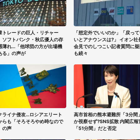
撃トレードの巨人・リチャー
「想定外でいいのか」「戻って
、ソフトバンク・秋広優人の存
いとアナウンスは?」 イオン社
感薄れ...「他球団の方が出場機
会見でのしつこい記者質問に疑
ある」の声が
も続々
クライナ侵攻...ロシアエリート
高市首相の熊本避難所「3分間
からも「そろそろやめ時なので
か視察せず?SNS拡散 内閣広報
」の声
「51分間」だと否定