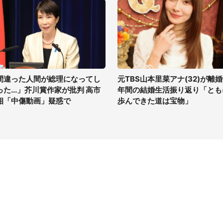
間違った人間が総理になってし
元TBS山本里菜アナ(32)が離婚
った...」芥川賞作家が批判 高市
年間の結婚生活振り返り「とも
相「中傷動画」疑惑で
歩んできた道は宝物」
イト
サイトについて
Tニュース
会社案内