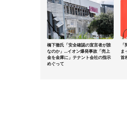
橋下徹氏「安全確認の宣言者が誰
「
なのか」...イオン爆発事故「売上
ま
金を金庫に」テナント会社の指示
首
めぐって
コンテンツ
関連サ
最新記事一覧
J-CAS