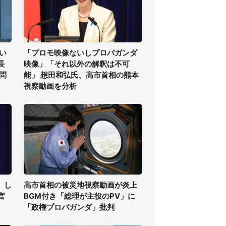
い
「プロモ映像ないしプロパガンダ
長
映像」「それ以外の解釈は不可
問
能」 想田和弘氏、高市首相の熊本
視察動画を分析
」し
高市首相の被災地視察動画が炎上
官
BGM付き「総理が主役のPV」に
「政権プロパガンダ」批判