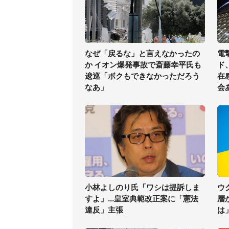
なぜ「戻るな」と言えなかったの
電
か イオン爆発事故で斎藤幸平氏も
ド
逡巡「ボクもできなかっただろう
在
なあ」
会
小林よしのり氏「ワシは提訴しま
ウ
すよ」...皇室典範改正案に「憲法
層
違反」主張
は