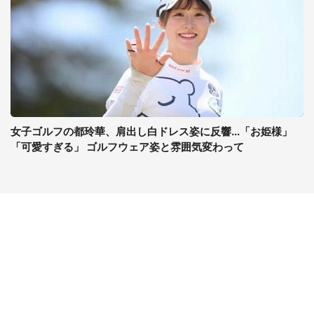
女子ゴルフの都玲華、肩出し白ドレス姿に反響...「お姫様」
「可愛すぎる」 ゴルフウェア姿と雰囲気変わって
コンテンツ
関連サイト
最新記事一覧
J-CASTニュース
コラムざんまい
J-CASTトレンド
ニュース pickup
J-CAST会社ウォッチ