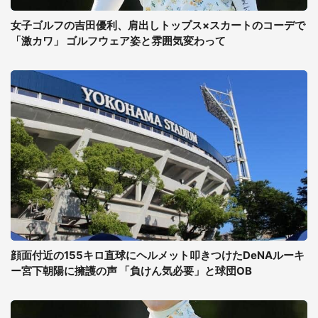
女子ゴルフの吉田優利、肩出しトップス×スカートのコーデで
「激カワ」 ゴルフウェア姿と雰囲気変わって
顔面付近の155キロ直球にヘルメット叩きつけたDeNAルーキ
ー宮下朝陽に擁護の声 「負けん気必要」と球団OB