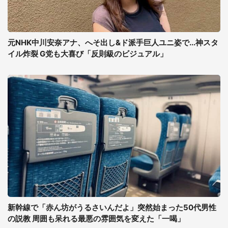
元NHK中川安奈アナ、へそ出し&ド派手巨人ユニ姿で...神スタ
イル炸裂 G党も大喜び「反則級のビジュアル」
新幹線で「赤ん坊がうるさいんだよ」突然始まった50代男性
の説教 周囲も呆れる最悪の雰囲気を変えた「一喝」