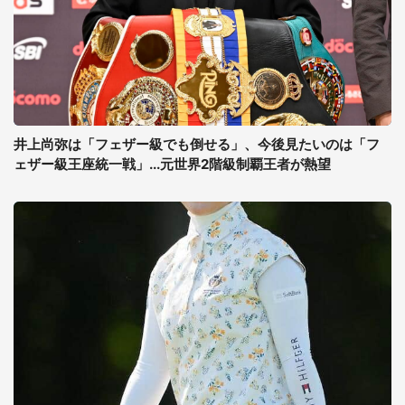
井上尚弥は「フェザー級でも倒せる」、今後見たいのは「フ
ェザー級王座統一戦」...元世界2階級制覇王者が熱望