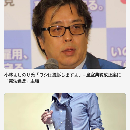
小林よしのり氏「ワシは提訴しますよ」...皇室典範改正案に
「憲法違反」主張