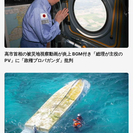
高市首相の被災地視察動画が炎上 BGM付き「総理が主役の
PV」に「政権プロパガンダ」批判