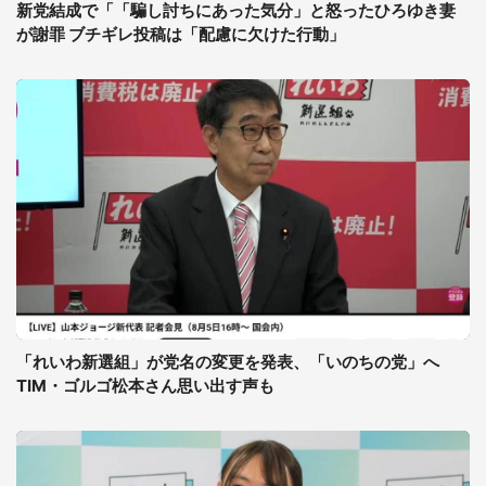
新党結成で「「騙し討ちにあった気分」と怒ったひろゆき妻
が謝罪 ブチギレ投稿は「配慮に欠けた行動」
「れいわ新選組」が党名の変更を発表、「いのちの党」へ
TIM・ゴルゴ松本さん思い出す声も