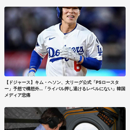
【ドジャース】キム・ヘソン、大リーグ公式「PSロースタ
ー」予想で構想外...「ライバル押し退けるレベルにない」韓国
メディア悲痛