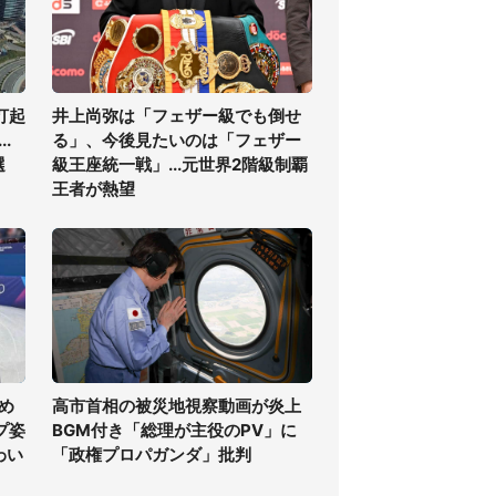
打起
井上尚弥は「フェザー級でも倒せ
.
る」、今後見たいのは「フェザー
選
級王座統一戦」...元世界2階級制覇
王者が熱望
め
高市首相の被災地視察動画が炎上
プ姿
BGM付き「総理が主役のPV」に
わい
「政権プロパガンダ」批判