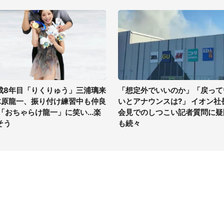
成8年目「りくりゅう」三浦璃来
「想定外でいいのか」「戻って
木原龍一、振り付け練習中も仲良
いとアナウンスは?」 イオン社
 「おちゃらけ龍一」に笑い...楽
会見でのしつこい記者質問に疑
そう
も続々
イト
サイトについて