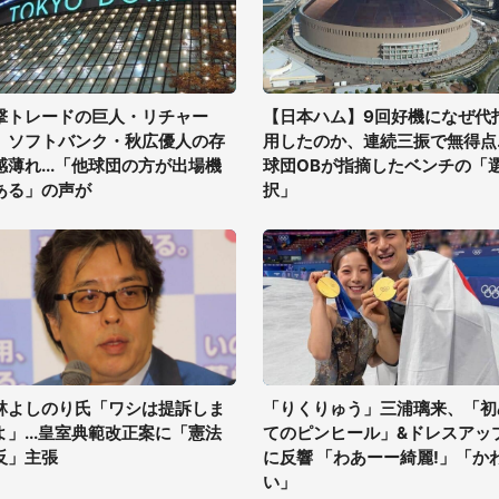
撃トレードの巨人・リチャー
【日本ハム】9回好機になぜ代
、ソフトバンク・秋広優人の存
用したのか、連続三振で無得点..
感薄れ...「他球団の方が出場機
球団OBが指摘したベンチの「
ある」の声が
択」
林よしのり氏「ワシは提訴しま
「りくりゅう」三浦璃来、「初
よ」...皇室典範改正案に「憲法
てのピンヒール」&ドレスアッ
反」主張
に反響 「わあーー綺麗!」「か
い」