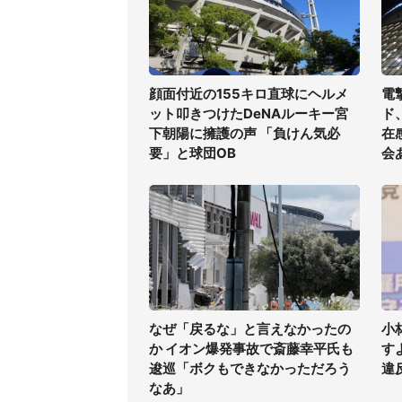
顔面付近の155キロ直球にヘルメ
電
ット叩きつけたDeNAルーキー宮
ド
下朝陽に擁護の声 「負けん気必
在
要」と球団OB
会
なぜ「戻るな」と言えなかったの
小
か イオン爆発事故で斎藤幸平氏も
す
逡巡「ボクもできなかっただろう
違
なあ」