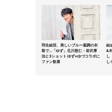
羽生結弦、美しいブルー基調の衣
結
装で...「ゆず」北川悠仁・岩沢厚
&
治と3ショット ゆず×ゆづコラボに
し
ファン歓喜
し
コンテンツ
関連サ