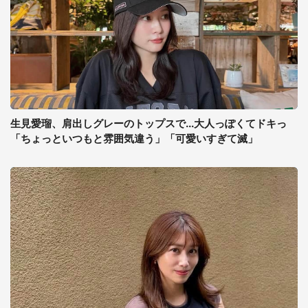
生見愛瑠、肩出しグレーのトップスで...大人っぽくてドキっ
「ちょっといつもと雰囲気違う」「可愛いすぎて滅」