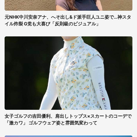
元NHK中川安奈アナ、へそ出し&ド派手巨人ユニ姿で...神スタ
イル炸裂 G党も大喜び「反則級のビジュアル」
女子ゴルフの吉田優利、肩出しトップス×スカートのコーデで
「激カワ」 ゴルフウェア姿と雰囲気変わって