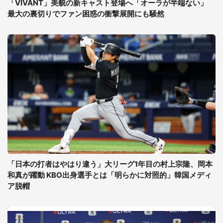
「VIVANT」美貌の新キャスト登場へ「オーラが半端ない」
最大の裏切りでファン困惑の衝撃展開にも騒然
「日本の打者はやはり違う」大リーグ1年目の村上宗隆、岡本
和真が躍動 KBO出身選手とは「明らかに対照的」韓国メディ
ア脱帽