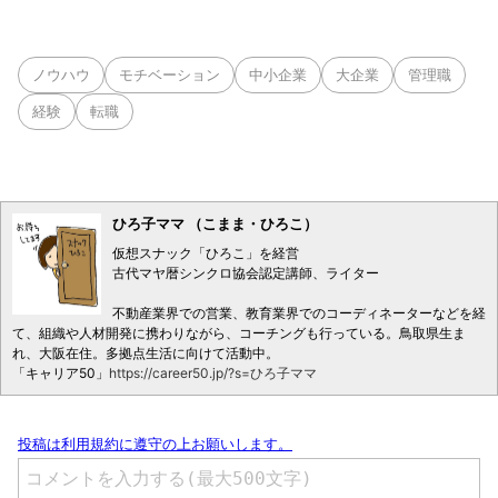
ノウハウ
モチベーション
中小企業
大企業
管理職
経験
転職
ひろ子ママ （こまま・ひろこ）
仮想スナック「ひろこ」を経営
古代マヤ暦シンクロ協会認定講師、ライター
不動産業界での営業、教育業界でのコーディネーターなどを経
て、組織や人材開発に携わりながら、コーチングも行っている。鳥取県生ま
れ、大阪在住。多拠点生活に向けて活動中。
「キャリア50」
https://career50.jp/?s=ひろ子ママ