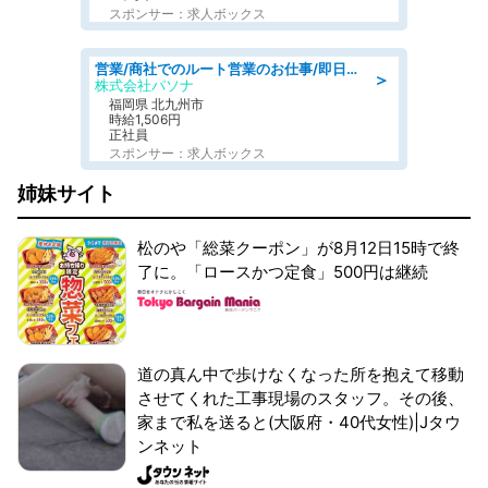
スポンサー：求人ボックス
営業/商社でのルート営業のお仕事/即日勤務可/車通勤可/営業
＞
株式会社パソナ
福岡県 北九州市
時給1,506円
正社員
スポンサー：求人ボックス
姉妹サイト
松のや「総菜クーポン」が8月12日15時で終
了に。「ロースかつ定食」500円は継続
道の真ん中で歩けなくなった所を抱えて移動
させてくれた工事現場のスタッフ。その後、
家まで私を送ると(大阪府・40代女性)|Jタウ
ンネット