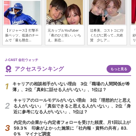
【ドジャース】打撃不
元カップルYouTuber
辻希美、コストコに行
「
振ベッツ、低迷のチー
「夜のひと笑い」いち
くたびに買って...大絶
紗
ムで「最も懸念...
え、新恋...
賛 少しア...
リ
J-CAST 会社ウォッチ
アクセスランキング
もっと見る
キャリアの相談相手がいない理由 3位「職場の人間関係が希
薄」、2位「真剣に話せる人がいない」、1位は？
キャリアのロールモデルがいない理由 3位「理想的だと思え
る人がいない」「真似できると思える人がいない」、2位「身
近に参考になる人がいない」、1位は？
内定先の企業から内定者フォローを受けた頻度、月1回以上が
59.3％ 印象がよかった施策に「社内報・資料の共有」83.
0％ マイナビ調査