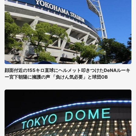
顔面付近の155キロ直球にヘルメット叩きつけたDeNAルーキ
ー宮下朝陽に擁護の声 「負けん気必要」と球団OB