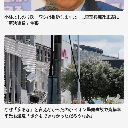
小林よしのり氏「ワシは提訴しますよ」...皇室典範改正案に
「憲法違反」主張
なぜ「戻るな」と言えなかったのか イオン爆発事故で斎藤幸
平氏も逡巡「ボクもできなかっただろうなあ」