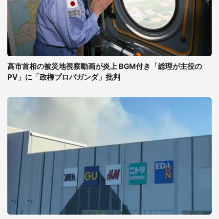
高市首相の被災地視察動画が炎上 BGM付き「総理が主役の
PV」に「政権プロパガンダ」批判