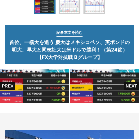
記事本文を読む
首位、一橋大を追う 慶大はメキシコペソ、英ポンドの
明大、早大と同志社大は米ドルで勝利！（第24節）
【FX大学対抗戦 Bグループ】