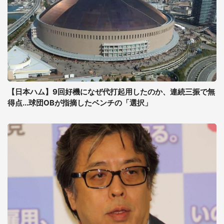
【日本ハム】9回好機になぜ代打起用したのか、連続三振で無
得点...球団OBが指摘したベンチの「選択」