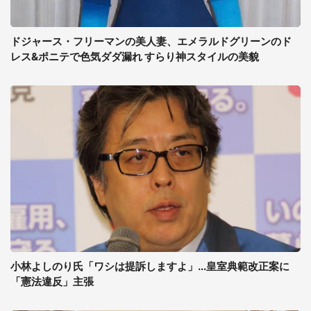
ドジャース・フリーマンの美人妻、エメラルドグリーンのド
レス&ポニテで色気ダダ漏れ すらり神スタイルの美貌
小林よしのり氏「ワシは提訴しますよ」...皇室典範改正案に
「憲法違反」主張