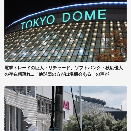
電撃トレードの巨人・リチャード、ソフトバンク・秋広優人
の存在感薄れ...「他球団の方が出場機会ある」の声が