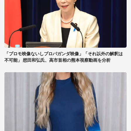
「プロモ映像ないしプロパガンダ映像」「それ以外の解釈は
不可能」 想田和弘氏、高市首相の熊本視察動画を分析