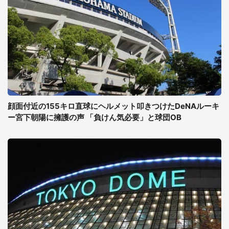
顔面付近の155キロ直球にヘルメット叩きつけたDeNAルーキ
ー宮下朝陽に擁護の声 「負けん気必要」と球団OB