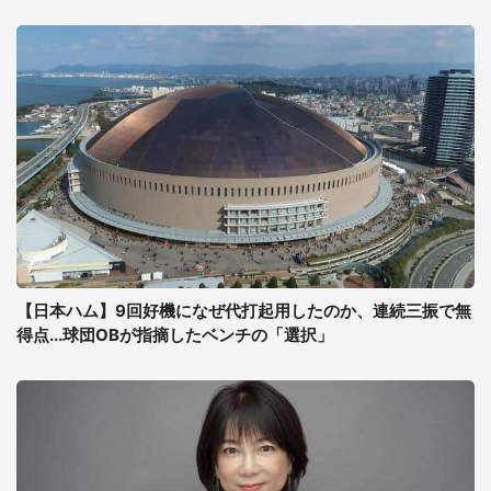
【日本ハム】9回好機になぜ代打起用したのか、連続三振で無
得点...球団OBが指摘したベンチの「選択」