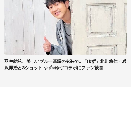
羽生結弦、美しいブルー基調の衣装で...「ゆず」北川悠仁・岩
沢厚治と3ショット ゆず×ゆづコラボにファン歓喜
コンテンツ
関連サイト
最新記事一覧
J-CASTニュース
コラムざんまい
J-CASTトレンド