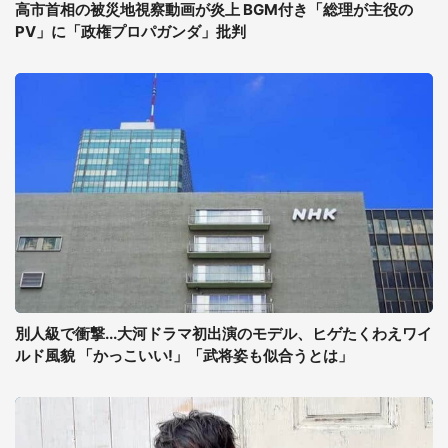
高市首相の被災地視察動画が炎上 BGM付き「総理が主役の
PV」に「政権プロパガンダ」批判
別人級で衝撃...大河ドラマ初出演のモデル、ヒゲたくわえワイ
ルド風貌 「かっこいい!」「武将姿も似合うとは」