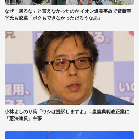
なぜ「戻るな」と言えなかったのか イオン爆発事故で斎藤幸
平氏も逡巡「ボクもできなかっただろうなあ」
小林よしのり氏「ワシは提訴しますよ」...皇室典範改正案に
「憲法違反」主張