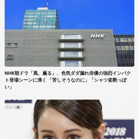
NHK朝ドラ「風、薫る」、色気ダダ漏れ俳優の強烈インパク
ト登場シーンに沸く 「苦しそうなのに」「シャツ姿艶っぽ
い」