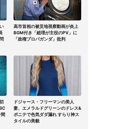
い
高市首相の被災地視察動画が炎上
長
BGM付き「総理が主役のPV」に
問
「政権プロパガンダ」批判
切
ドジャース・フリーマンの美人
BC
妻、エメラルドグリーンのドレス&
分間
ポニテで色気ダダ漏れ すらり神ス
タイルの美貌