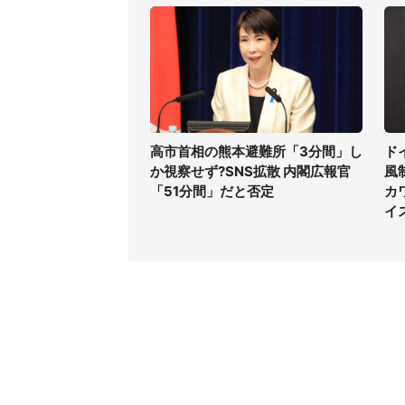
高市首相の熊本避難所「3分間」し
ド
か視察せず?SNS拡散 内閣広報官
風
「51分間」だと否定
カ
イ
コンテンツ
関連サ
最新記事一覧
J-CAS