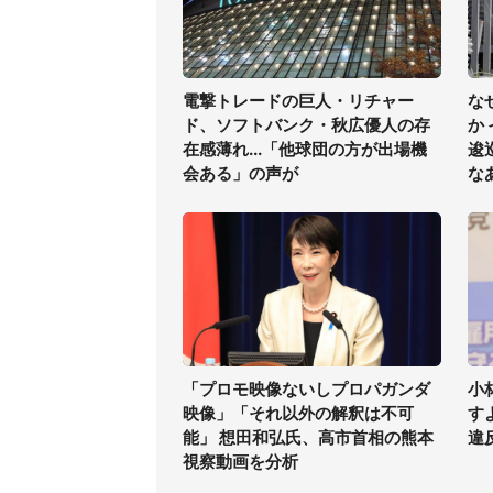
電撃トレードの巨人・リチャー
な
ド、ソフトバンク・秋広優人の存
か
在感薄れ...「他球団の方が出場機
逡
会ある」の声が
な
「プロモ映像ないしプロパガンダ
小
映像」「それ以外の解釈は不可
す
能」 想田和弘氏、高市首相の熊本
違
視察動画を分析