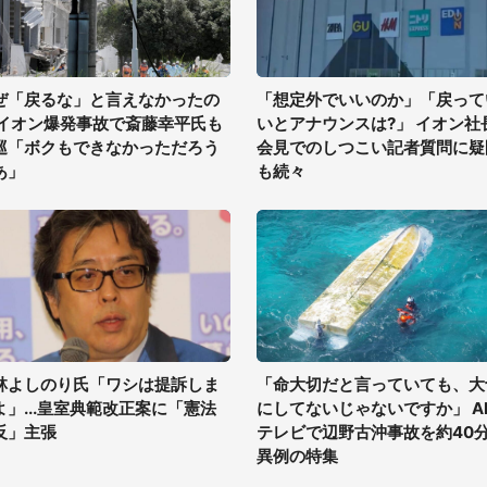
ぜ「戻るな」と言えなかったの
「想定外でいいのか」「戻って
 イオン爆発事故で斎藤幸平氏も
いとアナウンスは?」 イオン社
巡「ボクもできなかっただろう
会見でのしつこい記者質問に疑
あ」
も続々
林よしのり氏「ワシは提訴しま
「命大切だと言っていても、大
よ」...皇室典範改正案に「憲法
にしてないじゃないですか」 A
反」主張
テレビで辺野古沖事故を約40
異例の特集