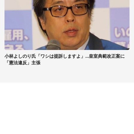
小林よしのり氏「ワシは提訴しますよ」...皇室典範改正案に
「憲法違反」主張
コンテンツ
関連サイト
最新記事一覧
J-CASTニュース
コラムざんまい
J-CASTトレンド
ニュース pickup
J-CAST会社ウォッチ