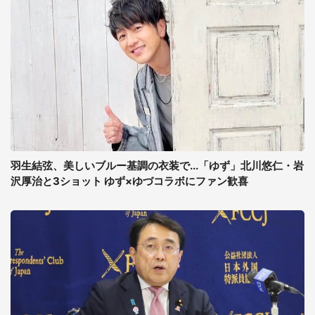
羽生結弦、美しいブルー基調の衣装で...「ゆず」北川悠仁・岩
沢厚治と3ショット ゆず×ゆづコラボにファン歓喜