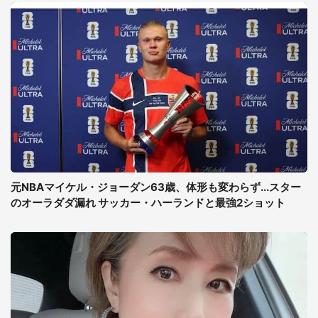
元NBAマイケル・ジョーダン63歳、体形も変わらず...スター
のオーラダダ漏れ サッカー・ハーランドと最強2ショット