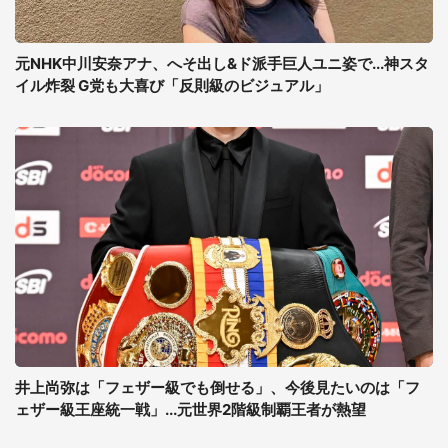
元NHK中川安奈アナ、へそ出し&ド派手巨人ユニ姿で...神スタ
イル炸裂 G党も大喜び「反則級のビジュアル」
井上尚弥は「フェザー級でも倒せる」、今後見たいのは「フ
ェザー級王座統一戦」...元世界2階級制覇王者が熱望