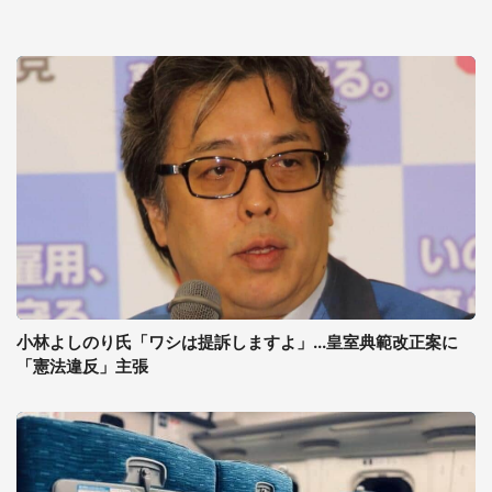
小林よしのり氏「ワシは提訴しますよ」...皇室典範改正案に
「憲法違反」主張