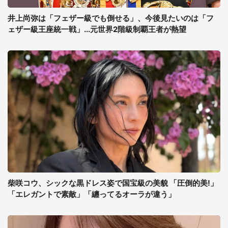
井上尚弥は「フェザー級でも倒せる」、今後見たいのは「フ
ェザー級王座統一戦」...元世界2階級制覇王者が熱望
柴咲コウ、シックな黒ドレス姿で国宝級の美貌 「圧倒的美!」
「エレガントで素敵」「纏ってるオーラが違う」