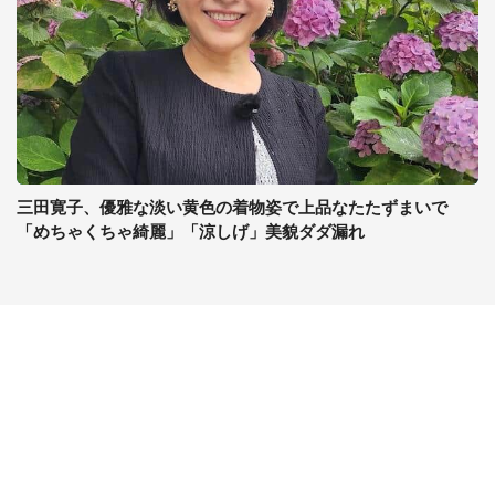
三田寛子、優雅な淡い黄色の着物姿で上品なたたずまいで
「めちゃくちゃ綺麗」「涼しげ」美貌ダダ漏れ
コンテンツ
関連サイト
最新記事一覧
J-CASTニュース
コラムざんまい
J-CASTトレンド
ニュース pickup
J-CAST会社ウォッチ