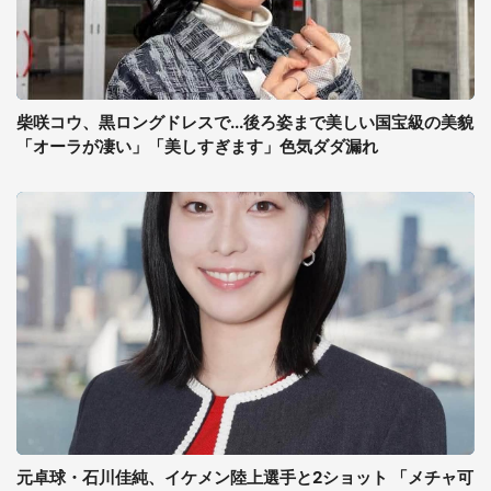
柴咲コウ、黒ロングドレスで...後ろ姿まで美しい国宝級の美貌
「オーラが凄い」「美しすぎます」色気ダダ漏れ
元卓球・石川佳純、イケメン陸上選手と2ショット 「メチャ可