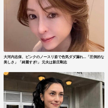
大河内志保、ピンクのノースリ姿で色気ダダ漏れ...「圧倒的な
美しさ」「綺麗すぎ!」 元夫は新庄剛志