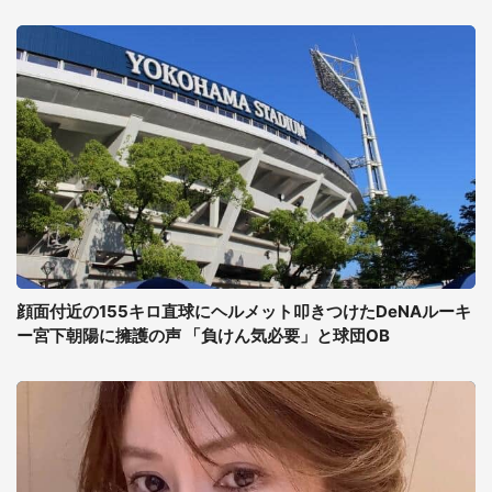
顔面付近の155キロ直球にヘルメット叩きつけたDeNAルーキ
ー宮下朝陽に擁護の声 「負けん気必要」と球団OB