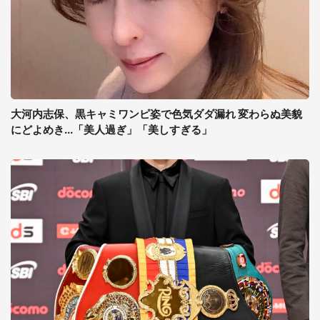
大河内志保、黒キャミワンピ姿で色気ダダ漏れ 変わらぬ美貌
にどよめき...「美人過ぎ」「美しすぎる」