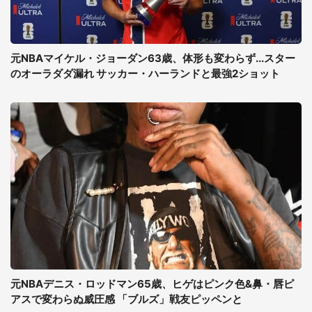
元NBAマイケル・ジョーダン63歳、体形も変わらず...スター
のオーラダダ漏れ サッカー・ハーランドと最強2ショット
元NBAデニス・ロッドマン65歳、ヒゲはピンク色&鼻・唇ピ
アスで変わらぬ威圧感 「ブルズ」戦友ピッペンと