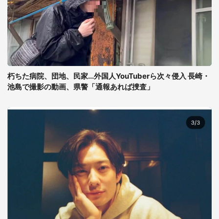
朽ちた病院、団地、民家...外国人YouTuberら次々侵入 長崎・
池島で撮影の動画、県警「通報あれば捜査」