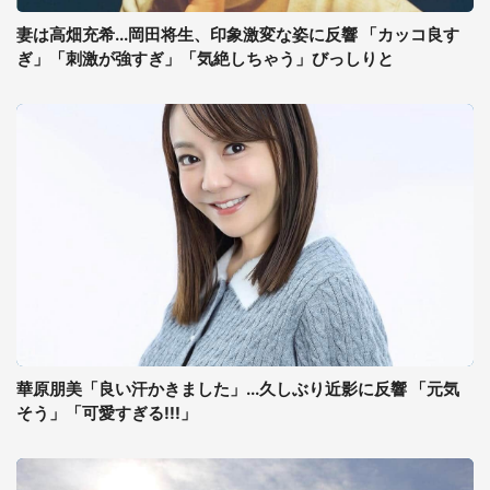
妻は高畑充希...岡田将生、印象激変な姿に反響 「カッコ良す
ぎ」「刺激が強すぎ」「気絶しちゃう」びっしりと
華原朋美「良い汗かきました」...久しぶり近影に反響 「元気
そう」「可愛すぎる!!!」