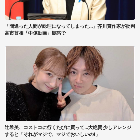
「間違った人間が総理になってしまった...」芥川賞作家が批判
高市首相「中傷動画」疑惑で
辻希美、コストコに行くたびに買って...大絶賛 少しアレンジ
すると「それがマジで、マジでおいしいの!」