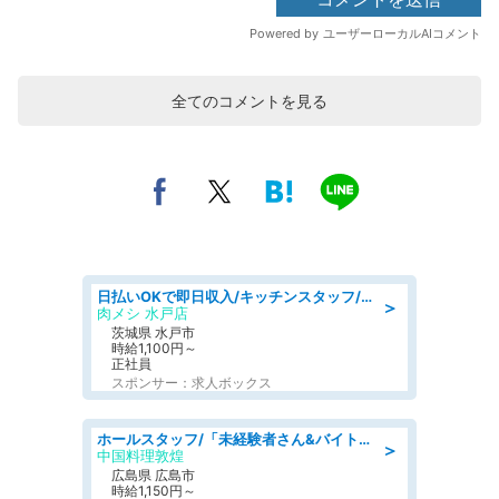
全てのコメントを見る
日払いOKで即日収入/キッチンスタッフ/「原付免許必須」デリバリー業務など、自己成長可能な幅広い仕事に挑戦!髪型自由&ピアス・ネイルOK/茨城県/水戸市
＞
肉メシ 水戸店
茨城県 水戸市
時給1,100円～
正社員
スポンサー：求人ボックス
ホールスタッフ/「未経験者さん&バイトデビューも大歓迎」残業ほぼなし×1日3時間〜勤務OK!フォロー体制も充実/広島県/広島市南区
＞
中国料理敦煌
広島県 広島市
時給1,150円～