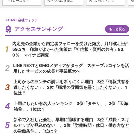
「PSロースタ...
ったひろゆき妻...
のちの党」へ ...
発
J-CAST 会社ウォッチ
アクセスランキング
もっと見る
内定先の企業から内定者フォローを受けた頻度、月1回以上が
59.3％ 印象がよかった施策に「社内報・資料の共有」83.
0％ マイナビ調査
LINE NEXTとGMOメディアがタッグ ステーブルコインを活
用したサービスの成長と事業拡大へ
上司からのランチの誘いを断りにくい理由 3位「情報共有を
逃したくない」、2位「職場の雰囲気を悪くしたくない」、1
位は？
上司にしたい有名人ランキング 3位「タモリ」、2位「天海
祐希」、1位は？
新卒で入社した会社、早期に退職する理由 3位「成長・スキ
ルアップが見込めない」、2位「労働時間・休日・働き方など
の労働条件」、1位は？