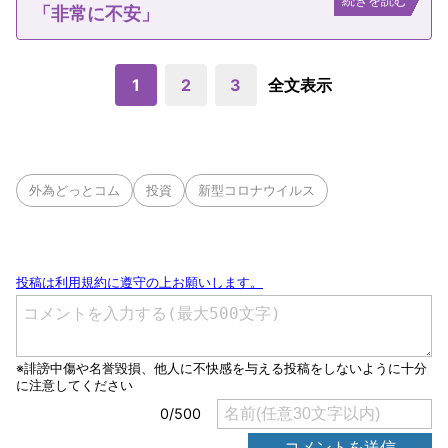
続きを読む
「非常に不安」
1
2
3
全文表示
外為どっとコム
投資
新型コロナウイルス