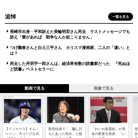
追悼
一覧を見る
長崎市出身・平和訴えた美輪明宏さん死去 ラストメッセージでも
訴え「愛があれば 戦争なんか起こりません」
つげ義春さんと白土三平さん カリスマ漫画家、二人の「違い」と
は？
死去した丹羽宇一郎さんは、経済界有数の読書家だった 『死ぬほ
ど読書』ベストセラーに
動画で見る
画像で見る
【ドジャース】キム・
新党結成で「「騙し討
「れいわ新選組」が党
登
ヘソン、大リーグ公式
ちにあった気分」と怒
名の変更を発表、「い
女