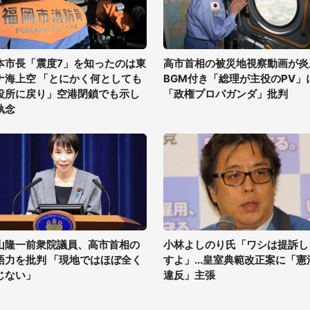
本市長「震度7」を知ったのは東
高市首相の被災地視察動画が炎
ナ海上空 「とにかく何としても
BGM付き「総理が主役のPV」
役所に戻り」空港閉鎖でも示し
「政権プロパガンダ」批判
執念
山隆一前衆院議員、高市首相の
小林よしのり氏「ワシは提訴し
語力を批判 「現地ではほぼ全く
すよ」...皇室典範改正案に「憲
じない」
違反」主張