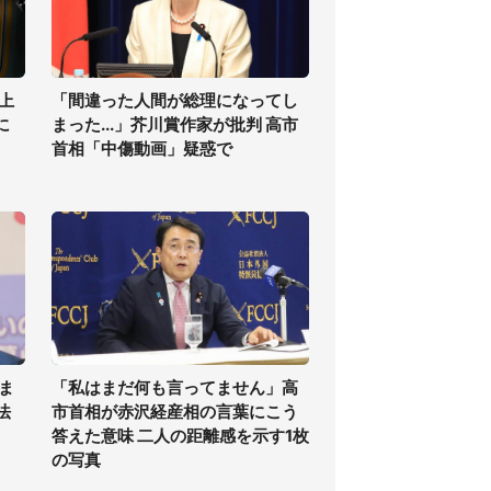
上
「間違った人間が総理になってし
に
まった...」芥川賞作家が批判 高市
首相「中傷動画」疑惑で
ま
「私はまだ何も言ってません」高
法
市首相が赤沢経産相の言葉にこう
答えた意味 二人の距離感を示す1枚
の写真