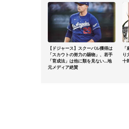
【ドジャース】スクーバル獲得は
「
「スカウトの努力の賜物」、若手
り
「育成法」は他に類を見ない...地
十
元メディア絶賛
コンテンツ
関連サ
最新記事一覧
J-CAS