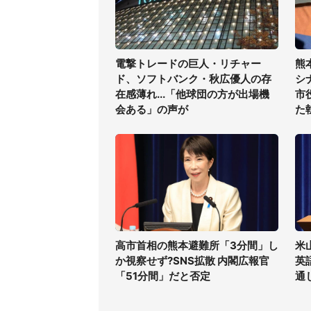
電撃トレードの巨人・リチャー
熊
ド、ソフトバンク・秋広優人の存
シ
在感薄れ...「他球団の方が出場機
市
会ある」の声が
た
高市首相の熊本避難所「3分間」し
米
か視察せず?SNS拡散 内閣広報官
英
「51分間」だと否定
通