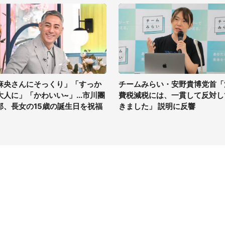
麻央さんにそっくり」「すっか
チームみらい・安野貴博党首「
大人に」「かわいい~」...市川團
費税減税には、一貫して反対し
郎、長女の15歳の誕生日を祝福
きました」 説明に反響
イト
サイトについて
Tニュース
会社案内