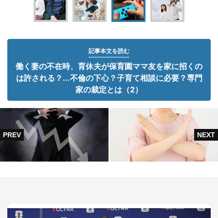
記事本文を読む
働く妻の不在時、育休夫が保育園ママ友を家に招くの
は許される？...不倫の下心？子育て相談に必要？専門
家の裁定とは（2）