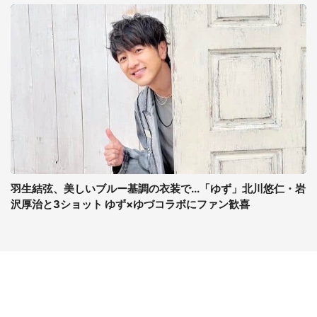
羽生結弦、美しいブルー基調の衣装で...「ゆず」北川悠仁・岩
沢厚治と3ショット ゆず×ゆづコラボにファン歓喜
コンテンツ
関連サイト