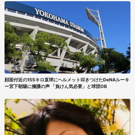
顔面付近の155キロ直球にヘルメット叩きつけたDeNAルーキ
ー宮下朝陽に擁護の声 「負けん気必要」と球団OB