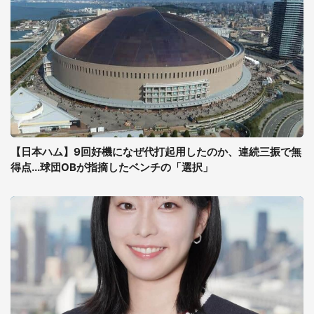
【日本ハム】9回好機になぜ代打起用したのか、連続三振で無
得点...球団OBが指摘したベンチの「選択」