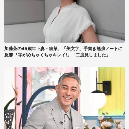
加藤茶の45歳年下妻・綾菜、「美文字」手書き勉強ノートに
反響 「字がめちゃくちゃキレイ!」「二度見しました」