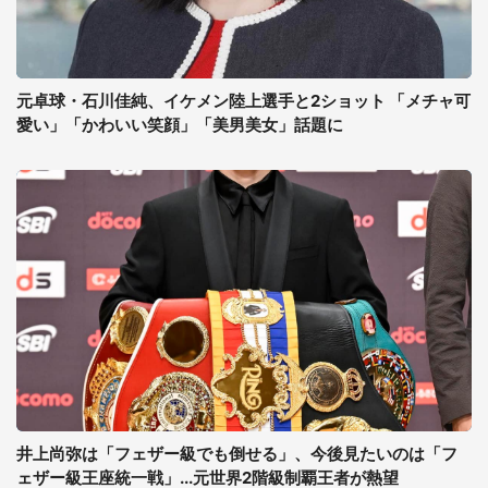
元卓球・石川佳純、イケメン陸上選手と2ショット 「メチャ可
愛い」「かわいい笑顔」「美男美女」話題に
井上尚弥は「フェザー級でも倒せる」、今後見たいのは「フ
ェザー級王座統一戦」...元世界2階級制覇王者が熱望