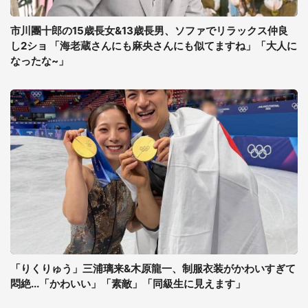
市川團十郎の15歳長女&13歳長男、ソファでリラックス仲良
し2ショ 「海老蔵さんにも麻央さんにも似てますね」「大人に
なったな~」
「りくりゅう」三浦璃来&木原龍一、制服衣装がかわいすぎて
悶絶...「かわいい」「素敵」「同級生に見えます」