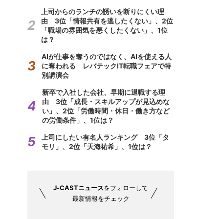
上司からのランチの誘いを断りにくい理
由 3位「情報共有を逃したくない」、2位
「職場の雰囲気を悪くしたくない」、1位
は？
AIが仕事を奪うのではなく、AIを使える人
に奪われる レバテックIT転職フェアで特
別講演会
新卒で入社した会社、早期に退職する理
由 3位「成長・スキルアップが見込めな
い」、2位「労働時間・休日・働き方など
の労働条件」、1位は？
上司にしたい有名人ランキング 3位「タ
モリ」、2位「天海祐希」、1位は？
J-CASTニュース
をフォローして
最新情報をチェック