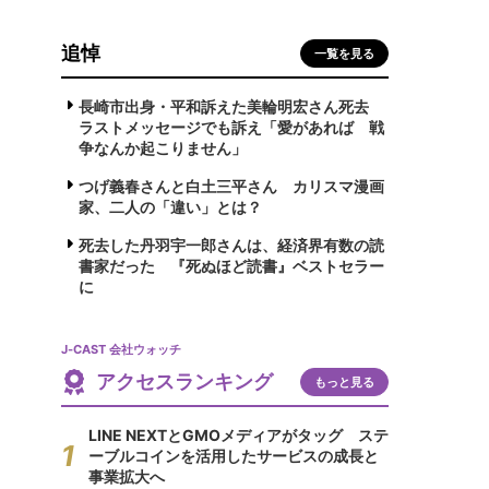
追悼
一覧を見る
長崎市出身・平和訴えた美輪明宏さん死去
ラストメッセージでも訴え「愛があれば 戦
争なんか起こりません」
つげ義春さんと白土三平さん カリスマ漫画
家、二人の「違い」とは？
死去した丹羽宇一郎さんは、経済界有数の読
書家だった 『死ぬほど読書』ベストセラー
に
J-CAST 会社ウォッチ
アクセスランキング
もっと見る
LINE NEXTとGMOメディアがタッグ ステ
ーブルコインを活用したサービスの成長と
事業拡大へ