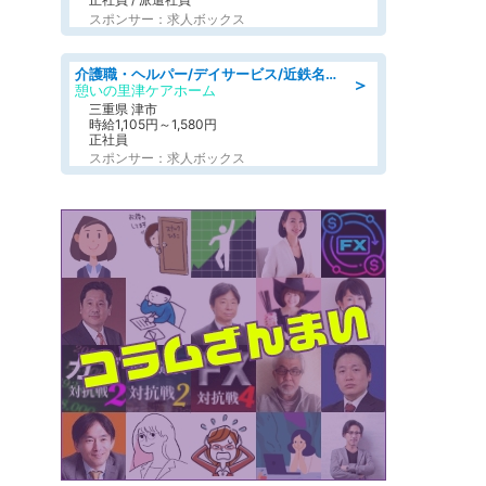
スポンサー：求人ボックス
介護職・ヘルパー/デイサービス/近鉄名古屋線 高田本山/津市/三重県
＞
憩いの里津ケアホーム
三重県 津市
時給1,105円～1,580円
正社員
スポンサー：求人ボックス