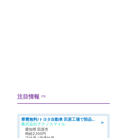
り
注目情報
PR
寮費無料/トヨタ自動車 田原工場で部品の組立製造/tutumi
＞
株式会社テクノスマイル
愛知県 田原市
時給2,100円
正社員 / 派遣社員