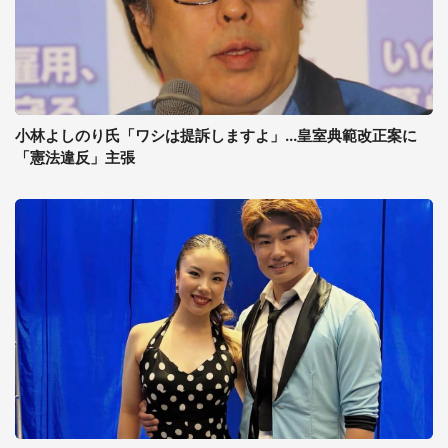
小林よしのり氏「ワシは提訴しますよ」...皇室典範改正案に
「憲法違反」主張