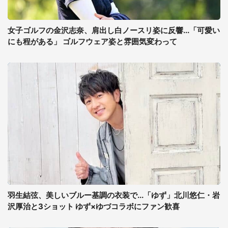
女子ゴルフの金沢志奈、肩出し白ノースリ姿に反響...「可愛い
にも程がある」 ゴルフウェア姿と雰囲気変わって
羽生結弦、美しいブルー基調の衣装で...「ゆず」北川悠仁・岩
沢厚治と3ショット ゆず×ゆづコラボにファン歓喜