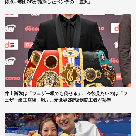
得点...球団OBが指摘したベンチの「選択」
井上尚弥は「フェザー級でも倒せる」、今後見たいのは「フ
ェザー級王座統一戦」...元世界2階級制覇王者が熱望