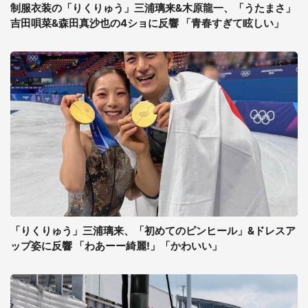
制服衣装の「りくりゅう」三浦璃来&木原龍一、「うたまさ」
吉田唄菜&森田真沙也の4ショに反響 「青春すぎて眩しい」
「りくりゅう」三浦璃来、「初めてのピンヒール」&ドレスア
ップ姿に反響 「わあーー綺麗!」「かわいい」