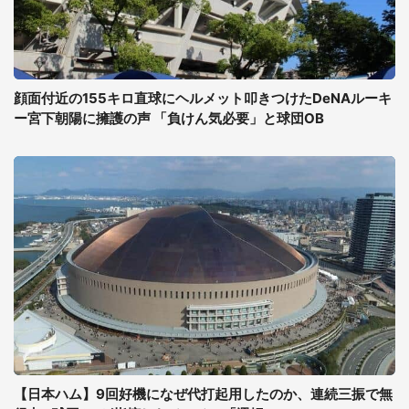
顔面付近の155キロ直球にヘルメット叩きつけたDeNAルーキ
ー宮下朝陽に擁護の声 「負けん気必要」と球団OB
【日本ハム】9回好機になぜ代打起用したのか、連続三振で無