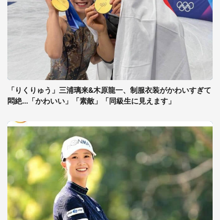
「りくりゅう」三浦璃来&木原龍一、制服衣装がかわいすぎて
悶絶...「かわいい」「素敵」「同級生に見えます」