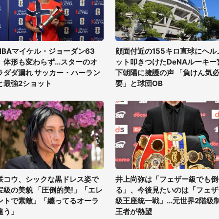
NBAマイケル・ジョーダン63
顔面付近の155キロ直球にヘル
、体形も変わらず...スターのオ
ット叩きつけたDeNAルーキー
ラダダ漏れ サッカー・ハーラン
下朝陽に擁護の声 「負けん気
と最強2ショット
要」と球団OB
咲コウ、シックな黒ドレス姿で
井上尚弥は「フェザー級でも倒
宝級の美貌 「圧倒的美!」「エレ
る」、今後見たいのは「フェザ
ントで素敵」「纏ってるオーラ
級王座統一戦」...元世界2階級
違う」
王者が熱望