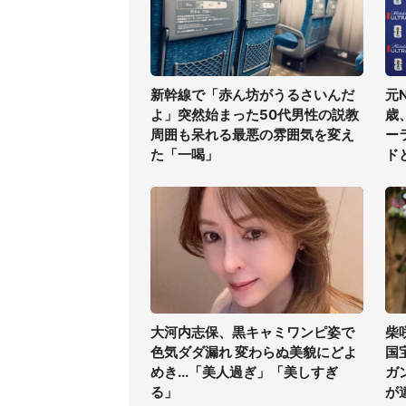
新幹線で「赤ん坊がうるさいんだ
元
よ」突然始まった50代男性の説教
歳
周囲も呆れる最悪の雰囲気を変え
ー
た「一喝」
ド
大河内志保、黒キャミワンピ姿で
柴
色気ダダ漏れ 変わらぬ美貌にどよ
国
めき...「美人過ぎ」「美しすぎ
ガ
る」
が