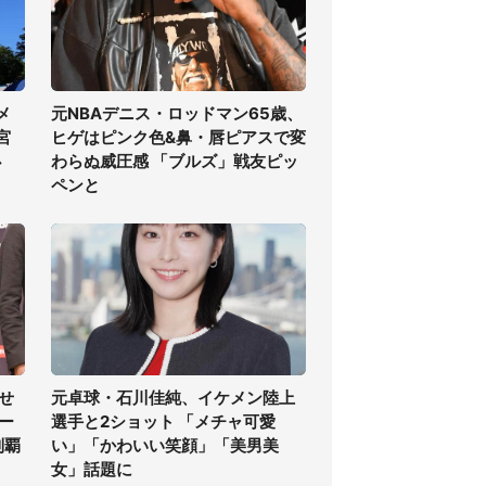
メ
元NBAデニス・ロッドマン65歳、
宮
ヒゲはピンク色&鼻・唇ピアスで変
必
わらぬ威圧感 「ブルズ」戦友ピッ
ペンと
せ
元卓球・石川佳純、イケメン陸上
ー
選手と2ショット 「メチャ可愛
制覇
い」「かわいい笑顔」「美男美
女」話題に