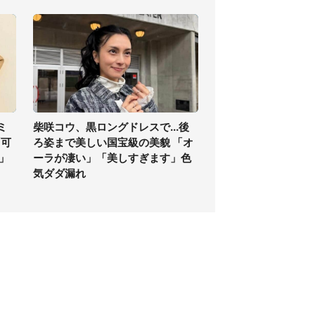
ミ
柴咲コウ、黒ロングドレスで...後
「可
ろ姿まで美しい国宝級の美貌 「オ
」
ーラが凄い」「美しすぎます」色
気ダダ漏れ