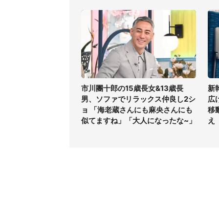
市川團十郎の15歳長女&13歳長
新
男、ソファでリラックス仲良し2シ
広
ョ 「海老蔵さんにも麻央さんにも
移
似てますね」「大人になったな~」
え
コンテンツ
関連サ