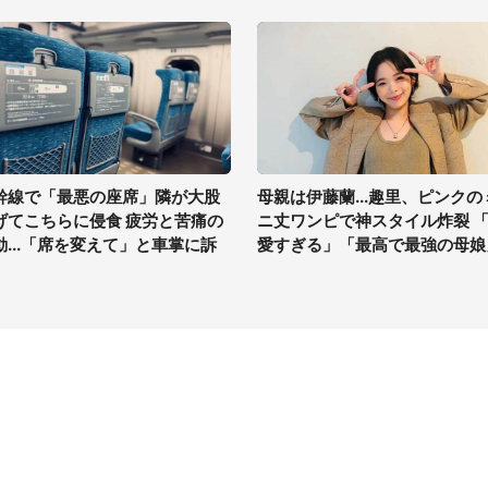
幹線で「最悪の座席」隣が大股
母親は伊藤蘭...趣里、ピンクの
げてこちらに侵食 疲労と苦痛の
ニ丈ワンピで神スタイル炸裂 
動...「席を変えて」と車掌に訴
愛すぎる」「最高で最強の母娘
イト
サイトについて