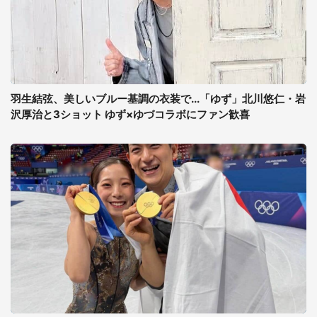
羽生結弦、美しいブルー基調の衣装で...「ゆず」北川悠仁・岩
沢厚治と3ショット ゆず×ゆづコラボにファン歓喜