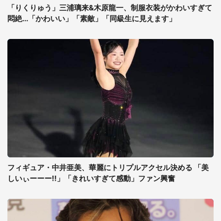
「りくりゅう」三浦璃来&木原龍一、制服衣装がかわいすぎて
悶絶...「かわいい」「素敵」「同級生に見えます」
フィギュア・中井亜美、華麗にトリプルアクセル決める 「美
しいぃーーー!!」「きれいすぎて感動」ファン興奮