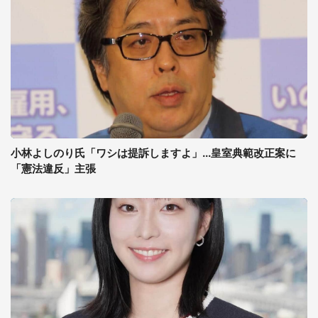
小林よしのり氏「ワシは提訴しますよ」...皇室典範改正案に
「憲法違反」主張