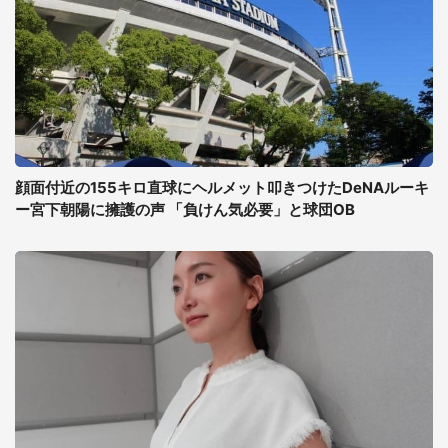
顔面付近の155キロ直球にヘルメット叩きつけたDeNAルーキ
ー宮下朝陽に擁護の声 「負けん気必要」と球団OB