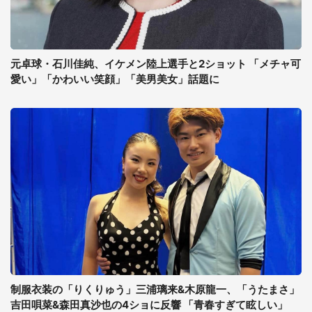
元卓球・石川佳純、イケメン陸上選手と2ショット 「メチャ可
愛い」「かわいい笑顔」「美男美女」話題に
制服衣装の「りくりゅう」三浦璃来&木原龍一、「うたまさ」
吉田唄菜&森田真沙也の4ショに反響 「青春すぎて眩しい」