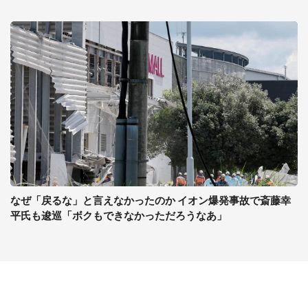
なぜ「戻るな」と言えなかったのか イオン爆発事故で斎藤幸
平氏も逡巡「ボクもできなかっただろうなあ」