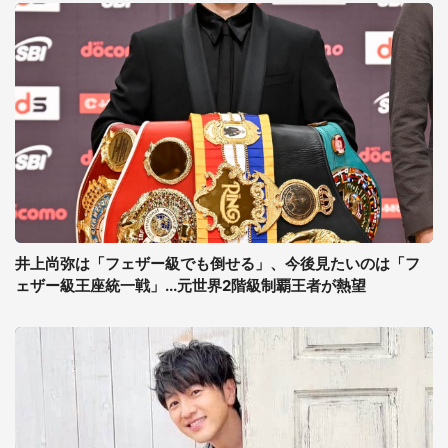
井上尚弥は「フェザー級でも倒せる」、今後見たいのは「フ
ェザー級王座統一戦」...元世界2階級制覇王者が熱望