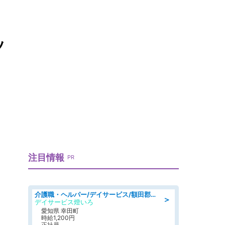
ッ
注目情報
PR
介護職・ヘルパー/デイサービス/額田郡幸田町/JR東海道本線 幸田/愛知県
＞
デイサービス燈いろ
愛知県 幸田町
時給1,200円
正社員