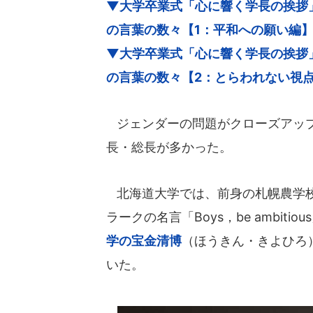
▼大学卒業式「心に響く学長の挨拶
の言葉の数々【1：平和への願い編
▼大学卒業式「心に響く学長の挨拶
の言葉の数々【2：とらわれない視
ジェンダーの問題がクローズアップ
長・総長が多かった。
北海道大学では、前身の札幌農学校
ラークの名言「Boys，be ambit
学
の宝金清博
（ほうきん・きよひろ
いた。