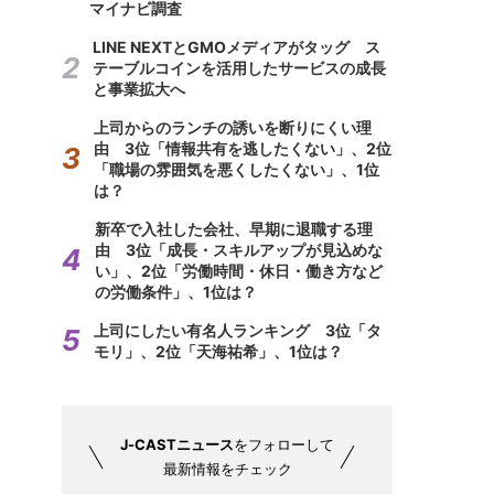
マイナビ調査
LINE NEXTとGMOメディアがタッグ ス
テーブルコインを活用したサービスの成長
と事業拡大へ
上司からのランチの誘いを断りにくい理
由 3位「情報共有を逃したくない」、2位
「職場の雰囲気を悪くしたくない」、1位
は？
新卒で入社した会社、早期に退職する理
由 3位「成長・スキルアップが見込めな
い」、2位「労働時間・休日・働き方など
の労働条件」、1位は？
上司にしたい有名人ランキング 3位「タ
モリ」、2位「天海祐希」、1位は？
J-CASTニュース
をフォローして
最新情報をチェック