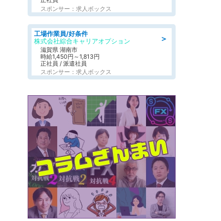
スポンサー：求人ボックス
工場作業員/好条件
＞
株式会社綜合キャリアオプション
滋賀県 湖南市
時給1,450円～1,813円
正社員 / 派遣社員
スポンサー：求人ボックス