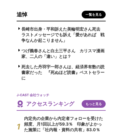
追悼
一覧を見る
長崎市出身・平和訴えた美輪明宏さん死去
ラストメッセージでも訴え「愛があれば 戦
争なんか起こりません」
つげ義春さんと白土三平さん カリスマ漫画
家、二人の「違い」とは？
死去した丹羽宇一郎さんは、経済界有数の読
書家だった 『死ぬほど読書』ベストセラー
に
J-CAST 会社ウォッチ
アクセスランキング
もっと見る
内定先の企業から内定者フォローを受けた
頻度、月1回以上が59.3％ 印象がよかっ
た施策に「社内報・資料の共有」83.0％