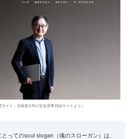
式サイト：北海道大学の宝金清博 特設サイトより）
てのsoul slogan（魂のスローガン）は、