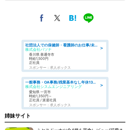
社団法人での保健師・看護師のお仕事/未経験OK/要資格:普通免許、保健師、正看護師
＞
株式会社パソナ
香川県 善通寺市
時給1,500円
正社員
スポンサー：求人ボックス
一般事務・OA事務/残業基本なし年休130日社保完備の一般・調達事務
＞
株式会社シスムエンジニアリング
愛知県 一宮市
時給1,350円～
正社員 / 派遣社員
スポンサー：求人ボックス
姉妹サイト