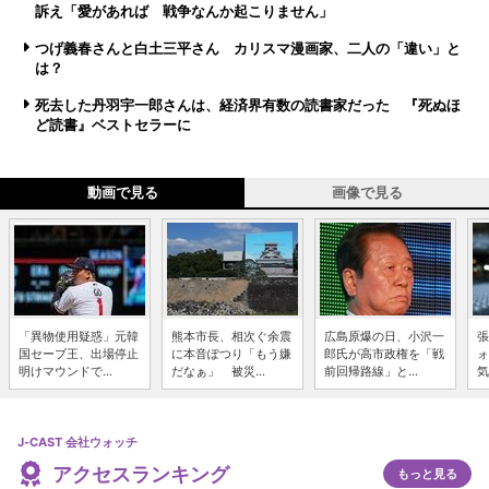
訴え「愛があれば 戦争なんか起こりません」
つげ義春さんと白土三平さん カリスマ漫画家、二人の「違い」と
は？
死去した丹羽宇一郎さんは、経済界有数の読書家だった 『死ぬほ
ど読書』ベストセラーに
動画で見る
画像で見る
「異物使用疑惑」元韓
熊本市長、相次ぐ余震
広島原爆の日、小沢一
張
国セーブ王、出場停止
に本音ぽつり「もう嫌
郎氏が高市政権を「戦
ォ
明けマウンドで...
だなぁ」 被災...
前回帰路線」と...
気
J-CAST 会社ウォッチ
アクセスランキング
もっと見る