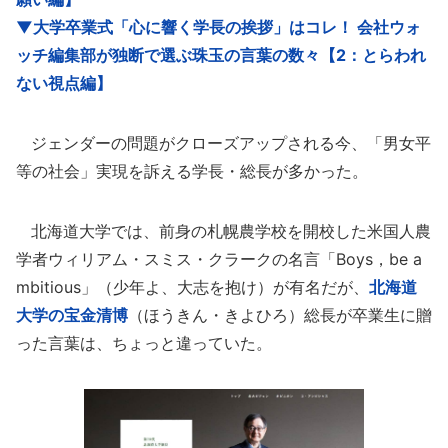
▼大学卒業式「心に響く学長の挨拶」はコレ！ 会社ウォ
ッチ編集部が独断で選ぶ珠玉の言葉の数々【2：とらわれ
ない視点編】
ジェンダーの問題がクローズアップされる今、「男女平
等の社会」実現を訴える学長・総長が多かった。
北海道大学では、前身の札幌農学校を開校した米国人農
学者ウィリアム・スミス・クラークの名言「Boys，be a
mbitious」（少年よ、大志を抱け）が有名だが、
北海道
大学
の宝金清博
（ほうきん・きよひろ）総長が卒業生に贈
った言葉は、ちょっと違っていた。