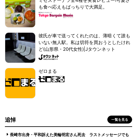
ミセスドーナツ全4種を実食レビュー!可愛さ
も食べ応えもばっちりで大満足。
彼氏が車で送ってくれたのは、薄暗くて誰も
いない無人駅。私は切符を買おうとしたけれ
ど(山形県・20代女性)|Jタウンネット
ゼロまる
追悼
一覧を見る
長崎市出身・平和訴えた美輪明宏さん死去 ラストメッセージでも