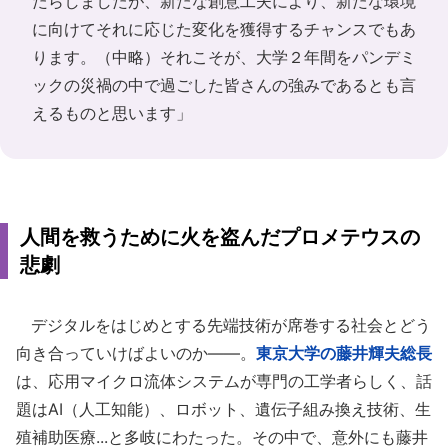
たらしましたが、新たな創意工夫により、新たな環境
に向けてそれに応じた変化を獲得するチャンスでもあ
ります。（中略）それこそが、大学２年間をパンデミ
ックの災禍の中で過ごした皆さんの強みであるとも言
えるものと思います」
人間を救うために火を盗んだプロメテウスの
悲劇
デジタルをはじめとする先端技術が席巻する社会とどう
向き合っていけばよいのか――。
東京大学
の藤井輝夫総長
は、応用マイクロ流体システムが専門の工学者らしく、話
題はAI（人工知能）、ロボット、遺伝子組み換え技術、生
殖補助医療...と多岐にわたった。その中で、意外にも藤井