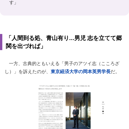
す」
「人間到る処、青山有り...男児 志を立てて郷
関を出づれば」
一方、古典的ともいえる「男子のアツイ志（こころざ
し）」を訴えたのが、
東京経済大学
の岡本英男学長
だ。