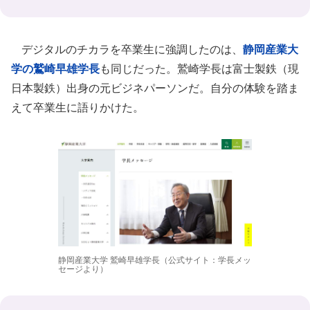
デジタルのチカラを卒業生に強調したのは、
静
岡産業大
学
の鷲崎早雄学長
も同じだった。鷲崎学長は富士製鉄（現
日本製鉄）出身の元ビジネパーソンだ。自分の体験を踏ま
えて卒業生に語りかけた。
静岡産業大学 鷲崎早雄学長（公式サイト：学長メッ
セージより）