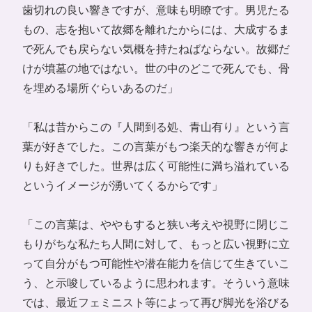
歯切れの良い響きですが、意味も明瞭です。男児たる
もの、志を抱いて故郷を離れたからには、大成するま
で死んでも戻らない気概を持たねばならない。故郷だ
けが墳墓の地ではない。世の中のどこで死んでも、骨
を埋める場所ぐらいあるのだ」
「私は昔からこの『人間到る処、青山有り』という言
葉が好きでした。この言葉がもつ楽天的な響きが何よ
りも好きでした。世界は広く可能性に満ち溢れている
というイメージが湧いてくるからです」
「この言葉は、ややもすると狭い考えや視野に閉じこ
もりがちな私たち人間に対して、もっと広い視野に立
って自分がもつ可能性や潜在能力を信じて生きていこ
う、と示唆しているように思われます。そういう意味
では、最近フェミニスト等によって再び脚光を浴びる