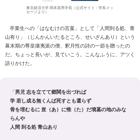
東京経済大学 岡本英男学長（公式サイト：学長メッ
セージより）
卒業生への「はなむけの言葉」として「人間到る処、青
山有り」（じんかんいたるところ、せいざんあり）という
幕末期の尊皇攘夷派の僧、釈月性の詩の一節を贈ったの
だ。ちょっと長いが、見ていこう。こんなふうに、アツく
語りかけた。
「
男児 志を立てて郷関を出づれば
学 若し成る無くんば死すとも還らず
骨を埋むるに 豈（あ）に惟（た）だ墳墓の地のみな
らんや
人間 到る処 青山あり