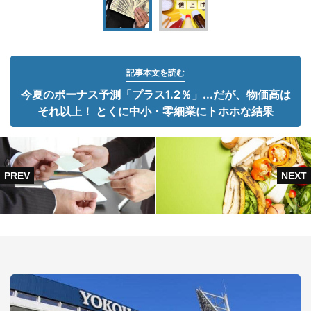
記事本文を読む
今夏のボーナス予測「プラス1.2％」...だが、物価高は
それ以上！ とくに中小・零細業にトホホな結果