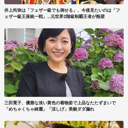
井上尚弥は「フェザー級でも倒せる」、今後見たいのは「フ
ェザー級王座統一戦」...元世界2階級制覇王者が熱望
三田寛子、優雅な淡い黄色の着物姿で上品なたたずまいで
「めちゃくちゃ綺麗」「涼しげ」美貌ダダ漏れ