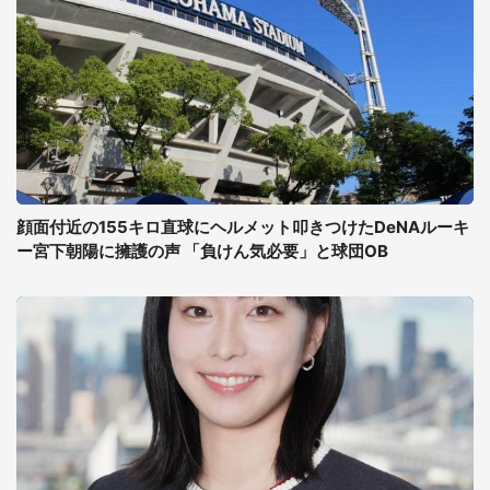
顔面付近の155キロ直球にヘルメット叩きつけたDeNAルーキ
ー宮下朝陽に擁護の声 「負けん気必要」と球団OB