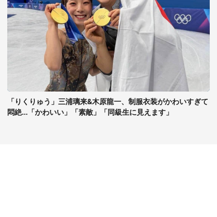
「りくりゅう」三浦璃来&木原龍一、制服衣装がかわいすぎて
悶絶...「かわいい」「素敵」「同級生に見えます」
コンテンツ
関連サイト
最新記事一覧
J-CASTニュース
コラムざんまい
J-CASTトレンド