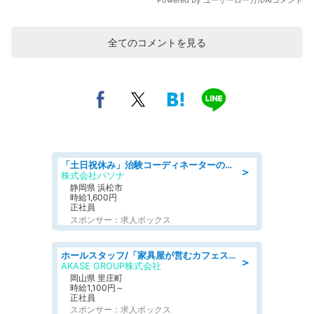
全てのコメントを見る
「土日祝休み」治験コーディネーターのお仕事/未経験OK
＞
株式会社パソナ
静岡県 浜松市
時給1,600円
正社員
スポンサー：求人ボックス
ホールスタッフ/「家具屋が営むカフェスタッフ!」週2日～OK!嬉しいまかない付き/岡山県/浅口郡里庄町
＞
AKASE GROUP株式会社
岡山県 里庄町
時給1,100円～
正社員
スポンサー：求人ボックス