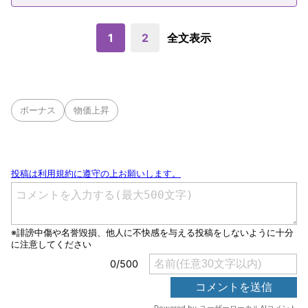
1
2
全文表示
ボーナス
物価上昇