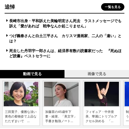
追悼
一覧を見る
長崎市出身・平和訴えた美輪明宏さん死去 ラストメッセージでも
訴え「愛があれば 戦争なんか起こりません」
つげ義春さんと白土三平さん カリスマ漫画家、二人の「違い」と
は？
死去した丹羽宇一郎さんは、経済界有数の読書家だった 『死ぬほ
ど読書』ベストセラーに
動画で見る
画像で見る
三田寛子、優雅な淡い
加藤茶の45歳年下
フィギュア・中井亜
制
黄色の着物姿で上品な
妻・綾菜、「美文字」
美、華麗にトリプルア
う
たたずまいで ...
手書き勉強ノート...
クセル決める 「...
一