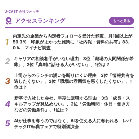
J-CAST 会社ウォッチ
アクセスランキング
もっと見る
内定先の企業から内定者フォローを受けた頻度、月1回以上が
59.3％ 印象がよかった施策に「社内報・資料の共有」83.
0％ マイナビ調査
キャリアの相談相手がいない理由 3位「職場の人間関係が希
薄」、2位「真剣に話せる人がいない」、1位は？
上司からのランチの誘いを断りにくい理由 3位「情報共有を
逃したくない」、2位「職場の雰囲気を悪くしたくない」、1
位は？
新卒で入社した会社、早期に退職する理由 3位「成長・ス
キルアップが見込めない」、2位「労働時間・休日・働き方
などの労働条件」、1位は？
AIが仕事を奪うのではなく、AIを使える人に奪われる レバ
テックIT転職フェアで特別講演会