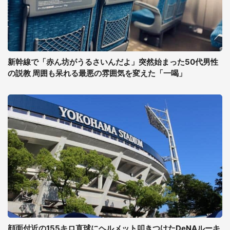
新幹線で「赤ん坊がうるさいんだよ」突然始まった50代男性
の説教 周囲も呆れる最悪の雰囲気を変えた「一喝」
顔面付近の155キロ直球にヘルメット叩きつけたDeNAルーキ