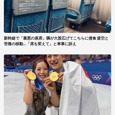
新幹線で「最悪の座席」隣が大股広げてこちらに侵食 疲労と
苦痛の移動...「席を変えて」と車掌に訴え