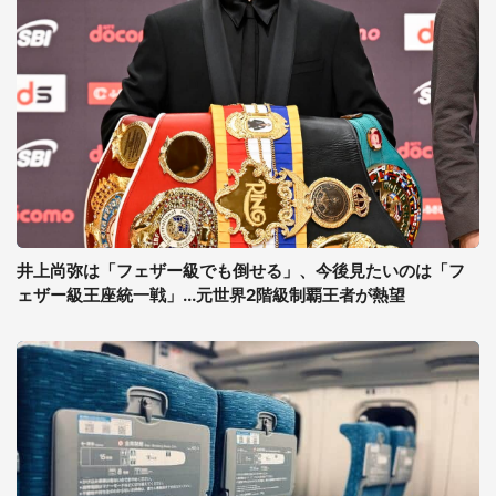
井上尚弥は「フェザー級でも倒せる」、今後見たいのは「フ
ェザー級王座統一戦」...元世界2階級制覇王者が熱望