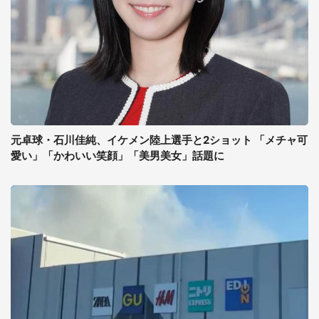
元卓球・石川佳純、イケメン陸上選手と2ショット 「メチャ可
愛い」「かわいい笑顔」「美男美女」話題に