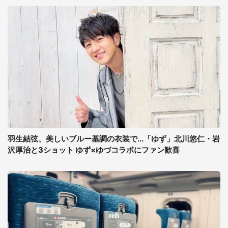
羽生結弦、美しいブルー基調の衣装で...「ゆず」北川悠仁・岩
沢厚治と3ショット ゆず×ゆづコラボにファン歓喜