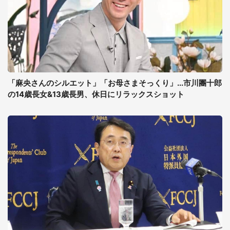
「麻央さんのシルエット」「お母さまそっくり」...市川團十郎
の14歳長女&13歳長男、休日にリラックスショット