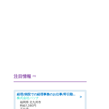
注目情報
PR
経理/病院での経理事務のお仕事/即日勤務可/車通勤可/経理/一般事務
＞
株式会社パソナ
福岡県 北九州市
時給1,380円
正社員