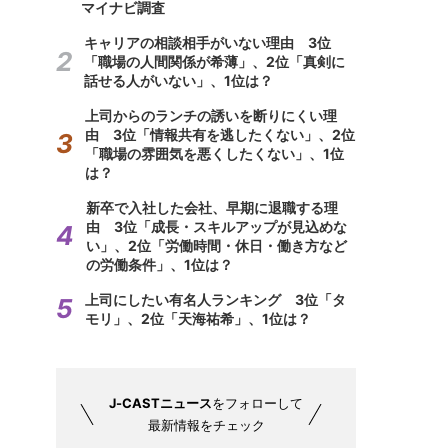
マイナビ調査
キャリアの相談相手がいない理由 3位
「職場の人間関係が希薄」、2位「真剣に
話せる人がいない」、1位は？
上司からのランチの誘いを断りにくい理
由 3位「情報共有を逃したくない」、2位
「職場の雰囲気を悪くしたくない」、1位
は？
新卒で入社した会社、早期に退職する理
由 3位「成長・スキルアップが見込めな
い」、2位「労働時間・休日・働き方など
の労働条件」、1位は？
上司にしたい有名人ランキング 3位「タ
モリ」、2位「天海祐希」、1位は？
J-CASTニュース
をフォローして
最新情報をチェック