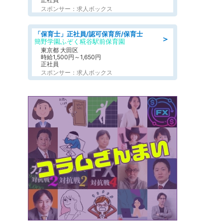
スポンサー：求人ボックス
「保育士」正社員/認可保育所/保育士
＞
簡野学園ふぞく糀谷駅前保育園
東京都 大田区
時給1,500円～1,650円
正社員
スポンサー：求人ボックス