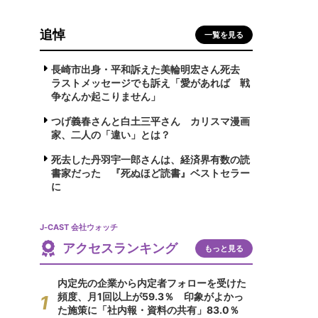
追悼
一覧を見る
長崎市出身・平和訴えた美輪明宏さん死去
ラストメッセージでも訴え「愛があれば 戦
争なんか起こりません」
つげ義春さんと白土三平さん カリスマ漫画
家、二人の「違い」とは？
死去した丹羽宇一郎さんは、経済界有数の読
書家だった 『死ぬほど読書』ベストセラー
に
J-CAST 会社ウォッチ
アクセスランキング
もっと見る
内定先の企業から内定者フォローを受けた
頻度、月1回以上が59.3％ 印象がよかっ
た施策に「社内報・資料の共有」83.0％