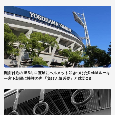
顔面付近の155キロ直球にヘルメット叩きつけたDeNAルーキ
ー宮下朝陽に擁護の声 「負けん気必要」と球団OB