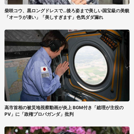
柴咲コウ、黒ロングドレスで...後ろ姿まで美しい国宝級の美貌
「オーラが凄い」「美しすぎます」色気ダダ漏れ
高市首相の被災地視察動画が炎上 BGM付き「総理が主役の
PV」に「政権プロパガンダ」批判