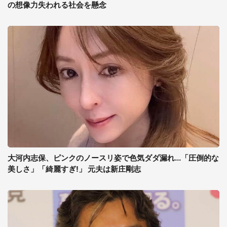
の想像力失われる社会を懸念
大河内志保、ピンクのノースリ姿で色気ダダ漏れ...「圧倒的な
美しさ」「綺麗すぎ!」 元夫は新庄剛志