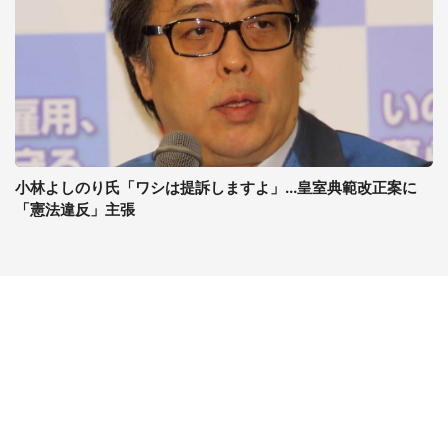
小林よしのり氏「ワシは提訴しますよ」...皇室典範改正案に
「憲法違反」主張
コンテンツ
関連サイト
最新記事一覧
J-CASTニュース
コラムざんまい
J-CASTトレンド
ニュース pickup
J-CAST会社ウォッチ