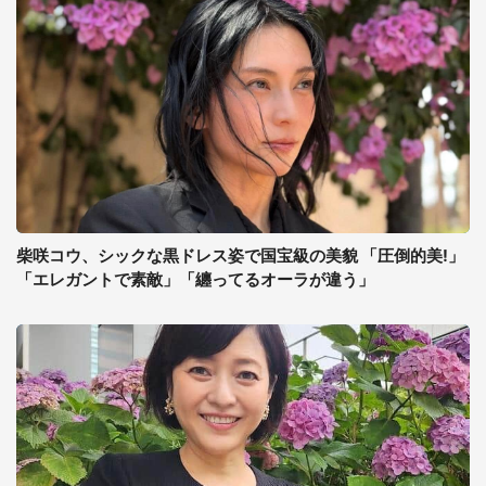
柴咲コウ、シックな黒ドレス姿で国宝級の美貌 「圧倒的美!」
「エレガントで素敵」「纏ってるオーラが違う」