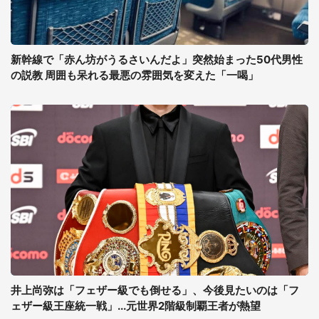
新幹線で「赤ん坊がうるさいんだよ」突然始まった50代男性
の説教 周囲も呆れる最悪の雰囲気を変えた「一喝」
井上尚弥は「フェザー級でも倒せる」、今後見たいのは「フ
ェザー級王座統一戦」...元世界2階級制覇王者が熱望