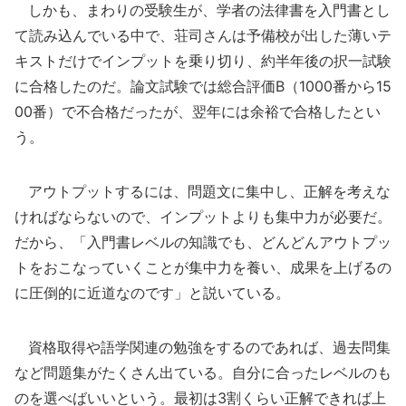
しかも、まわりの受験生が、学者の法律書を入門書とし
て読み込んでいる中で、荘司さんは予備校が出した薄いテ
キストだけでインプットを乗り切り、約半年後の択一試験
に合格したのだ。論文試験では総合評価B（1000番から15
00番）で不合格だったが、翌年には余裕で合格したとい
う。
アウトプットするには、問題文に集中し、正解を考えな
ければならないので、インプットよりも集中力が必要だ。
だから、「入門書レベルの知識でも、どんどんアウトプッ
トをおこなっていくことが集中力を養い、成果を上げるの
に圧倒的に近道なのです」と説いている。
資格取得や語学関連の勉強をするのであれば、過去問集
など問題集がたくさん出ている。自分に合ったレベルのも
のを選べばいいという。最初は3割くらい正解できれば上