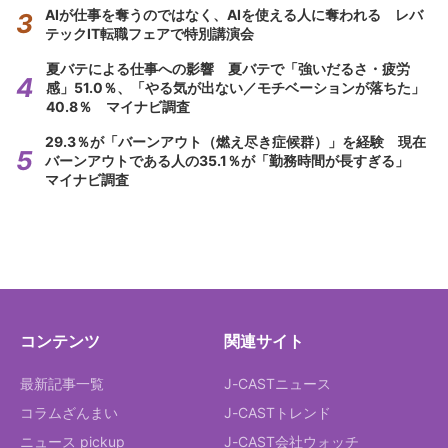
AIが仕事を奪うのではなく、AIを使える人に奪われる レバ
テックIT転職フェアで特別講演会
夏バテによる仕事への影響 夏バテで「強いだるさ・疲労
感」51.0％、「やる気が出ない／モチベーションが落ちた」
40.8％ マイナビ調査
29.3％が「バーンアウト（燃え尽き症候群）」を経験 現在
バーンアウトである人の35.1％が「勤務時間が長すぎる」
マイナビ調査
コンテンツ
関連サイト
最新記事一覧
J-CASTニュース
コラムざんまい
J-CASTトレンド
ニュース pickup
J-CAST会社ウォッチ