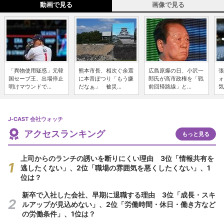
動画で見る
画像で見る
「異物使用疑惑」元韓
熊本市長、相次ぐ余震
広島原爆の日、小沢一
張
国セーブ王、出場停止
に本音ぽつり「もう嫌
郎氏が高市政権を「戦
ォ
明けマウンドで...
だなぁ」 被災...
前回帰路線」と...
気
J-CAST 会社ウォッチ
アクセスランキング
もっと見る
上司からのランチの誘いを断りにくい理由 3位「情報共有を
逃したくない」、2位「職場の雰囲気を悪くしたくない」、1
位は？
新卒で入社した会社、早期に退職する理由 3位「成長・スキ
ルアップが見込めない」、2位「労働時間・休日・働き方など
の労働条件」、1位は？