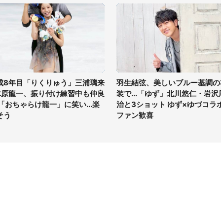
成8年目「りくりゅう」三浦璃来
羽生結弦、美しいブルー基調の
木原龍一、振り付け練習中も仲良
装で...「ゆず」北川悠仁・岩沢
 「おちゃらけ龍一」に笑い...楽
治と3ショット ゆず×ゆづコラ
そう
ファン歓喜
イト
サイトについて
Tニュース
会社案内