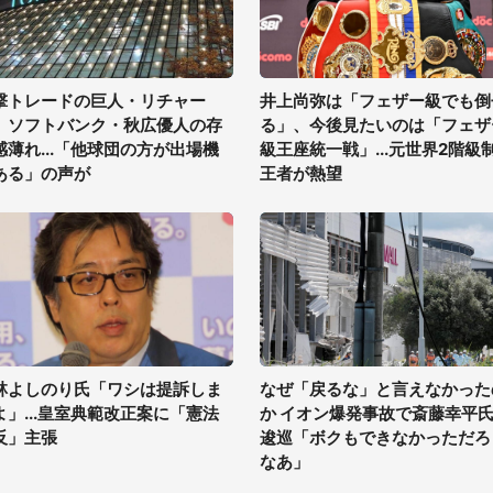
撃トレードの巨人・リチャー
井上尚弥は「フェザー級でも倒
、ソフトバンク・秋広優人の存
る」、今後見たいのは「フェザ
感薄れ...「他球団の方が出場機
級王座統一戦」...元世界2階級
ある」の声が
王者が熱望
林よしのり氏「ワシは提訴しま
なぜ「戻るな」と言えなかった
よ」...皇室典範改正案に「憲法
か イオン爆発事故で斎藤幸平
反」主張
逡巡「ボクもできなかっただろ
なあ」