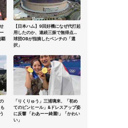
せ
【日本ハム】9回好機になぜ代打起
ー
用したのか、連続三振で無得点...
制覇
球団OBが指摘したベンチの「選
択」
の
「りくりゅう」三浦璃来、「初め
氏も
てのピンヒール」&ドレスアップ姿
う
に反響 「わあーー綺麗!」「かわい
い」