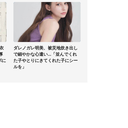
衣
ダレノガレ明美、被災地炊き出し
厚
で細やかな心遣い...「並んでくれ
ボに
た子やとりにきてくれた子にシー
ルを」
個人情報保護方針