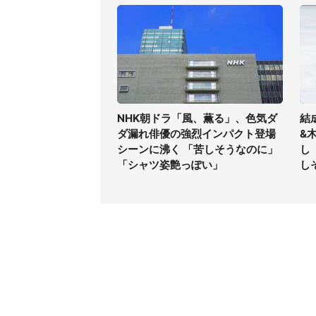
NHK朝ドラ「風、薫る」、色気ダ
結
ダ漏れ俳優の強烈インパクト登場
&
シーンに沸く 「苦しそうなのに」
し
「シャツ姿艶っぽい」
し
コンテンツ
関連サ
最新記事一覧
J-CAS