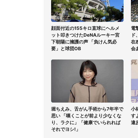
顔面付近の155キロ直球にヘルメ
電
ット叩きつけたDeNAルーキー宮
ド
下朝陽に擁護の声 「負けん気必
在
要」と球団OB
会
堀ちえみ、舌がん手術から7年半で
小
思い 「嘆くことが前より少なくな
す
り、ラクに」「健康でいられれば
違
それでヨシ!」