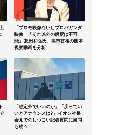
上
「プロモ映像ないしプロパガンダ
に
映像」「それ以外の解釈は不可
能」 想田和弘氏、高市首相の熊本
視察動画を分析
ト
「想定外でいいのか」「戻ってい
で
いとアナウンスは?」 イオン社長
会見でのしつこい記者質問に疑問
も続々