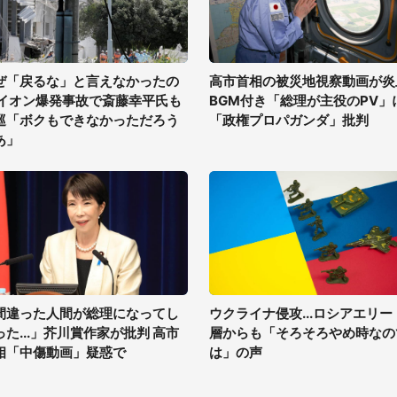
ぜ「戻るな」と言えなかったの
高市首相の被災地視察動画が炎
 イオン爆発事故で斎藤幸平氏も
BGM付き「総理が主役のPV」
巡「ボクもできなかっただろう
「政権プロパガンダ」批判
あ」
間違った人間が総理になってし
ウクライナ侵攻...ロシアエリー
った...」芥川賞作家が批判 高市
層からも「そろそろやめ時なの
相「中傷動画」疑惑で
は」の声