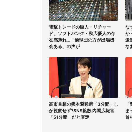
電撃トレードの巨人・リチャー
な
ド、ソフトバンク・秋広優人の存
か
在感薄れ...「他球団の方が出場機
逡
会ある」の声が
な
高市首相の熊本避難所「3分間」し
「
か視察せず?SNS拡散 内閣広報官
ま
「51分間」だと否定
首