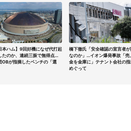
日本ハム】9回好機になぜ代打起
橋下徹氏「安全確認の宣言者が
したのか、連続三振で無得点...
なのか」...イオン爆発事故「売
団OBが指摘したベンチの「選
金を金庫に」テナント会社の指
」
めぐって
イト
サイトについて
Tニュース
会社案内