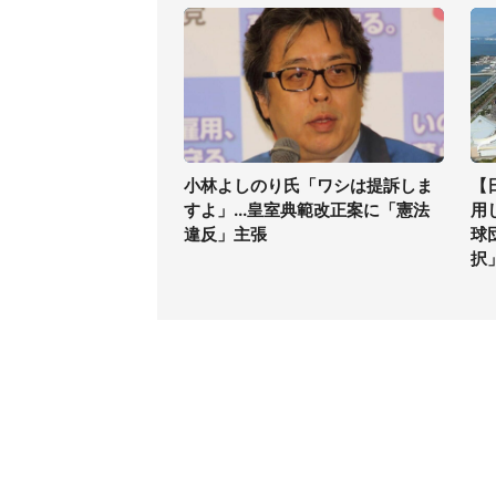
小林よしのり氏「ワシは提訴しま
【
すよ」...皇室典範改正案に「憲法
用
違反」主張
球
択
コンテンツ
関連サ
最新記事一覧
J-CAS