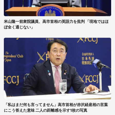
米山隆一前衆院議員、高市首相の英語力を批判 「現地ではほ
ぼ全く通じない」
「私はまだ何も言ってません」高市首相が赤沢経産相の言葉
にこう答えた意味 二人の距離感を示す1枚の写真