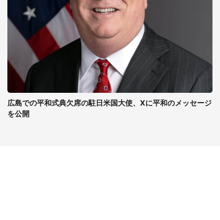
広島での平和式典欠席の駐日米国大使、Xに平和のメッセージ
を公開
コンテンツ
関連サイト
最新記事一覧
J-CASTニュース
コラムざんまい
J-CASTトレンド