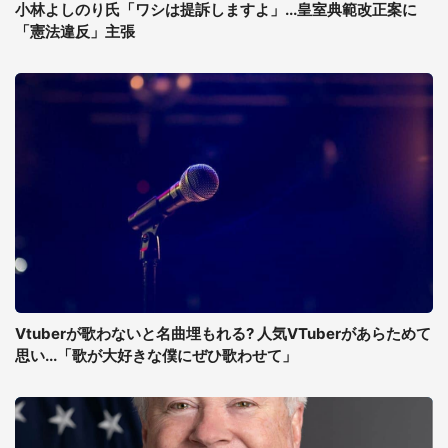
小林よしのり氏「ワシは提訴しますよ」...皇室典範改正案に
「憲法違反」主張
Vtuberが歌わないと名曲埋もれる? 人気VTuberがあらためて
思い...「歌が大好きな僕にぜひ歌わせて」