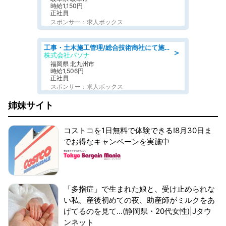
時給1,150円
正社員
スポンサー：求人ボックス
工事・土木施工管理/総合技術商社にて施工管理のお仕事/即日勤務可/車通勤可/工事・土木施工管理/生産・品質管理
＞
株式会社パソナ
福岡県 北九州市
時給1,506円
正社員
スポンサー：求人ボックス
姉妹サイト
コストコを1日無料で体験できる!8月30日ま
でお得なキャンペーンを実施中
「多指症」で生まれた娘と、受け止められな
い私。産後初めての夜、助産師がミルクをあ
げてるのを見て...(静岡県・20代女性)|Jタウ
ンネット