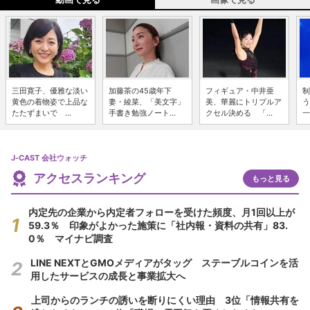
三田寛子、優雅な淡い
加藤茶の45歳年下
フィギュア・中井亜
制
黄色の着物姿で上品な
妻・綾菜、「美文字」
美、華麗にトリプルア
う
たたずまいで ...
手書き勉強ノート...
クセル決める 「...
一
J-CAST 会社ウォッチ
アクセスランキング
もっと見る
内定先の企業から内定者フォローを受けた頻度、月1回以上が
59.3％ 印象がよかった施策に「社内報・資料の共有」83.
0％ マイナビ調査
LINE NEXTとGMOメディアがタッグ ステーブルコインを活
用したサービスの成長と事業拡大へ
上司からのランチの誘いを断りにくい理由 3位「情報共有を