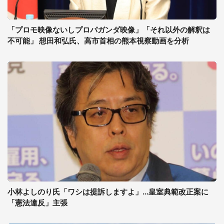
「プロモ映像ないしプロパガンダ映像」「それ以外の解釈は
不可能」 想田和弘氏、高市首相の熊本視察動画を分析
小林よしのり氏「ワシは提訴しますよ」...皇室典範改正案に
「憲法違反」主張