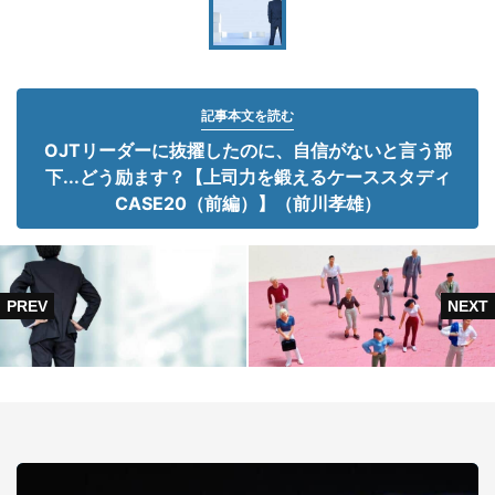
記事本文を読む
OJTリーダーに抜擢したのに、自信がないと言う部
下...どう励ます？【上司力を鍛えるケーススタディ
CASE20（前編）】（前川孝雄）