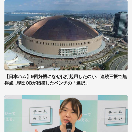
【日本ハム】9回好機になぜ代打起用したのか、連続三振で無
得点...球団OBが指摘したベンチの「選択」