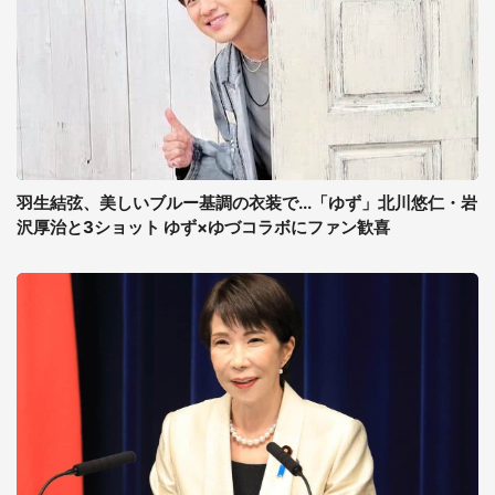
羽生結弦、美しいブルー基調の衣装で...「ゆず」北川悠仁・岩
沢厚治と3ショット ゆず×ゆづコラボにファン歓喜