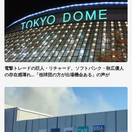
電撃トレードの巨人・リチャード、ソフトバンク・秋広優人
の存在感薄れ...「他球団の方が出場機会ある」の声が