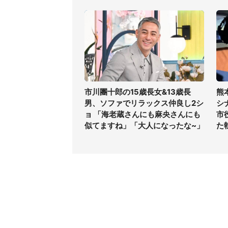
市川團十郎の15歳長女&13歳長
熊
男、ソファでリラックス仲良し2シ
シ
ョ 「海老蔵さんにも麻央さんにも
市
似てますね」「大人になったな~」
た
コンテンツ
関連サ