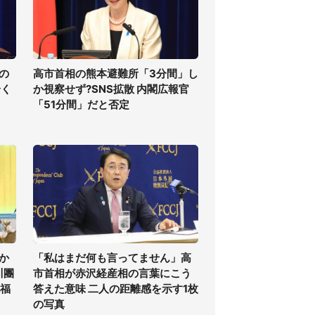
の
高市首相の熊本避難所「3分間」し
全く
か視察せず?SNS拡散 内閣広報官
「51分間」だと否定
か
「私はまだ何も言ってません」高
川團
市首相が赤沢経産相の言葉にこう
祝福
答えた意味 二人の距離感を示す1枚
の写真