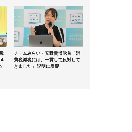
母
チームみらい・安野貴博党首「消
4
費税減税には、一貫して反対して
ッ
きました」 説明に反響