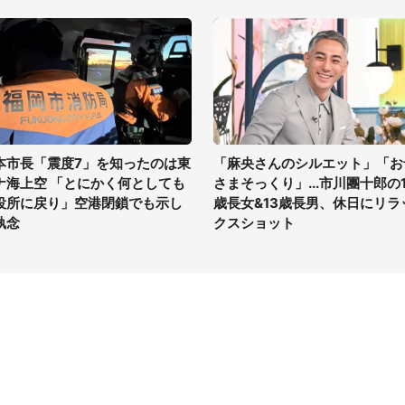
本市長「震度7」を知ったのは東
「麻央さんのシルエット」「お
ナ海上空 「とにかく何としても
さまそっくり」...市川團十郎の1
役所に戻り」空港閉鎖でも示し
歳長女&13歳長男、休日にリラ
執念
クスショット
イト
サイトについて