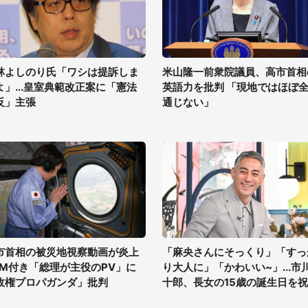
林よしのり氏「ワシは提訴しま
米山隆一前衆院議員、高市首相
よ」...皇室典範改正案に「憲法
英語力を批判 「現地ではほぼ
反」主張
通じない」
市首相の被災地視察動画が炎上
「麻央さんにそっくり」「すっ
GM付き「総理が主役のPV」に
り大人に」「かわいい~」...市
政権プロパガンダ」批判
十郎、長女の15歳の誕生日を