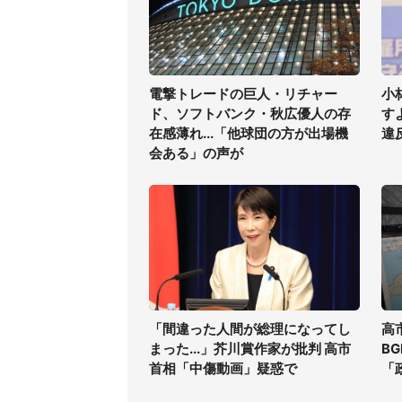
電撃トレードの巨人・リチャー
小
ド、ソフトバンク・秋広優人の存
す
在感薄れ...「他球団の方が出場機
違
会ある」の声が
「間違った人間が総理になってし
高
まった...」芥川賞作家が批判 高市
B
首相「中傷動画」疑惑で
「