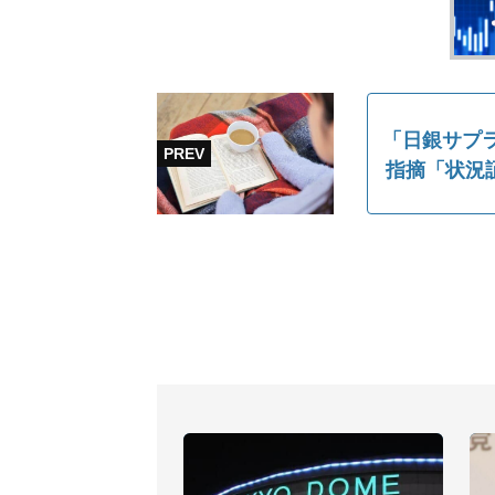
「日銀サプラ
指摘「状況