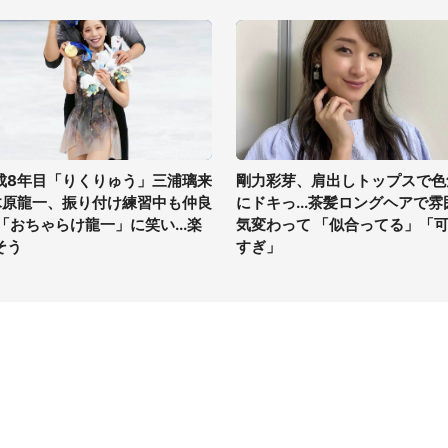
成8年目「りくりゅう」三浦璃来
剛力彩芽、肩出しトップスで色
木原龍一、振り付け練習中も仲良
にドキっ...茶髪ロングヘアで雰
 「おちゃらけ龍一」に笑い...楽
気変わって 「似合ってる」「
そう
すぎ」
イト
サイトについて