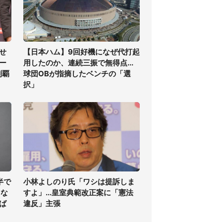
せ
【日本ハム】9回好機になぜ代打起
ー
用したのか、連続三振で無得点...
制覇
球団OBが指摘したベンチの「選
択」
半で
小林よしのり氏「ワシは提訴しま
くな
すよ」...皇室典範改正案に「憲法
ば
違反」主張