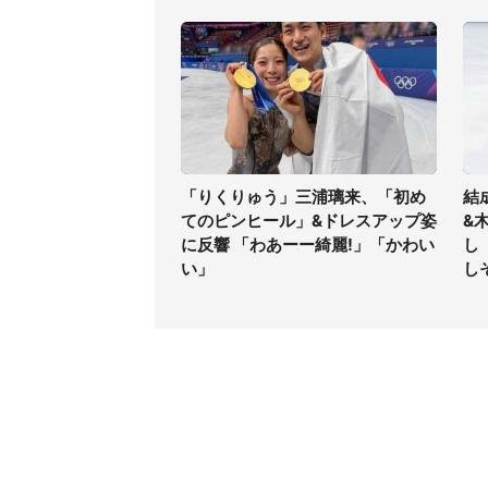
「りくりゅう」三浦璃来、「初め
結
てのピンヒール」&ドレスアップ姿
&
に反響 「わあーー綺麗!」「かわい
し
い」
し
コンテンツ
関連サ