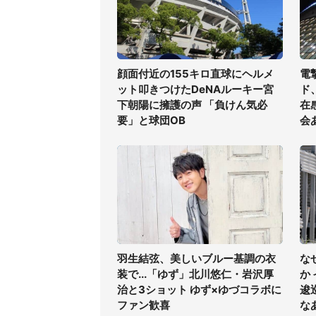
顔面付近の155キロ直球にヘルメ
電
ット叩きつけたDeNAルーキー宮
ド
下朝陽に擁護の声 「負けん気必
在
要」と球団OB
会
羽生結弦、美しいブルー基調の衣
な
装で...「ゆず」北川悠仁・岩沢厚
か
治と3ショット ゆず×ゆづコラボに
逡
ファン歓喜
な