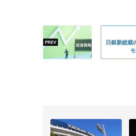
日銀新総裁の
モ