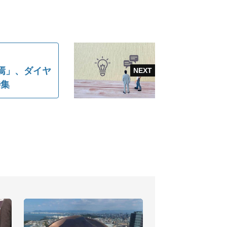
終焉」、ダイヤ
特集