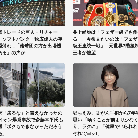
撃トレードの巨人・リチャー
井上尚弥は「フェザー級でも倒
、ソフトバンク・秋広優人の存
る」、今後見たいのは「フェザ
感薄れ...「他球団の方が出場機
級王座統一戦」...元世界2階級
ある」の声が
王者が熱望
ぜ「戻るな」と言えなかったの
堀ちえみ、舌がん手術から7年
 イオン爆発事故で斎藤幸平氏も
思い 「嘆くことが前より少な
巡「ボクもできなかっただろう
り、ラクに」「健康でいられれ
あ」
それでヨシ!」