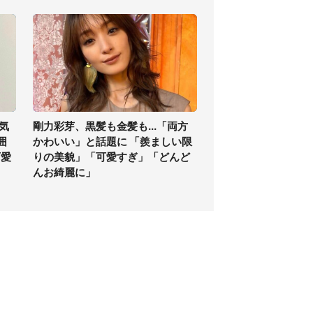
気
剛力彩芽、黒髪も金髪も...「両方
囲
かわいい」と話題に 「羨ましい限
可愛
りの美貌」「可愛すぎ」「どんど
んお綺麗に」