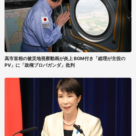
高市首相の被災地視察動画が炎上 BGM付き「総理が主役の
PV」に「政権プロパガンダ」批判