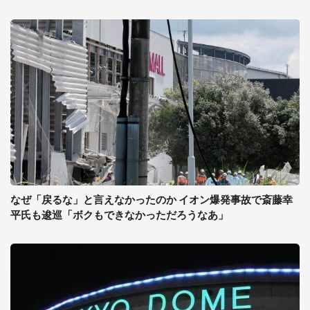
なぜ「戻るな」と言えなかったのか イオン爆発事故で斎藤幸
平氏も逡巡「ボクもできなかっただろうなあ」