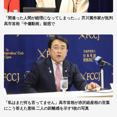
「間違った人間が総理になってしまった...」芥川賞作家が批判
高市首相「中傷動画」疑惑で
「私はまだ何も言ってません」高市首相が赤沢経産相の言葉
にこう答えた意味 二人の距離感を示す1枚の写真