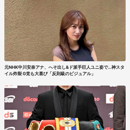
元NHK中川安奈アナ、へそ出し&ド派手巨人ユニ姿で...神スタ
イル炸裂 G党も大喜び「反則級のビジュアル」