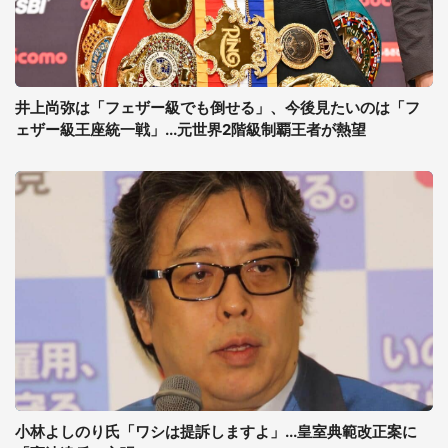
井上尚弥は「フェザー級でも倒せる」、今後見たいのは「フ
ェザー級王座統一戦」...元世界2階級制覇王者が熱望
小林よしのり氏「ワシは提訴しますよ」...皇室典範改正案に