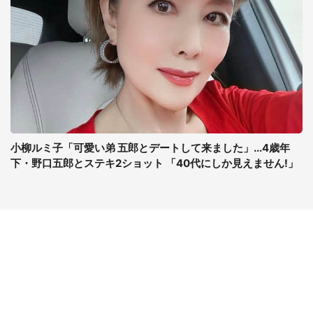
小柳ルミ子「可愛い弟 五郎とデートして来ました」...4歳年
下・野口五郎とステキ2ショット 「40代にしか見えません!」
コンテンツ
関連サイト
最新記事一覧
J-CASTニュース
コラムざんまい
J-CASTトレンド