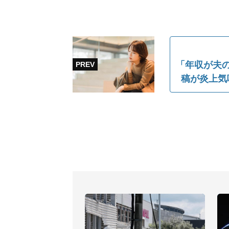
「年収が夫の
稿が炎上気