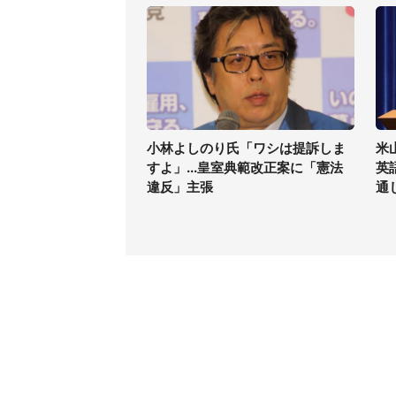
小林よしのり氏「ワシは提訴しま
米
すよ」...皇室典範改正案に「憲法
英
違反」主張
通
コンテンツ
関連サ
最新記事一覧
J-CAS