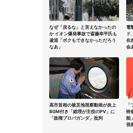
なぜ「戻るな」と言えなかったの
電
か イオン爆発事故で斎藤幸平氏も
ド
逡巡「ボクもできなかっただろう
在
なあ」
会
高市首相の被災地視察動画が炎上
「
BGM付き「総理が主役のPV」に
映
「政権プロパガンダ」批判
能
視