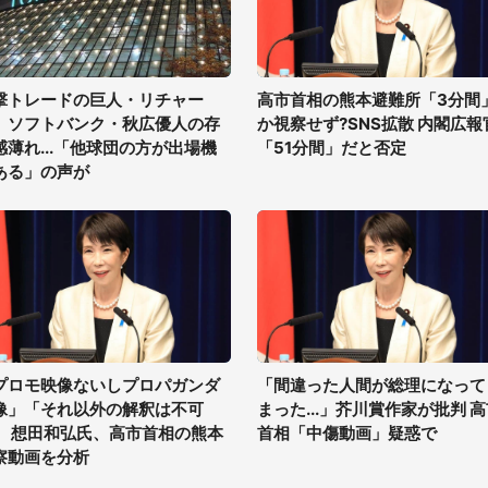
撃トレードの巨人・リチャー
高市首相の熊本避難所「3分間
、ソフトバンク・秋広優人の存
か視察せず?SNS拡散 内閣広報
感薄れ...「他球団の方が出場機
「51分間」だと否定
ある」の声が
プロモ映像ないしプロパガンダ
「間違った人間が総理になって
像」「それ以外の解釈は不可
まった...」芥川賞作家が批判 
」 想田和弘氏、高市首相の熊本
首相「中傷動画」疑惑で
察動画を分析