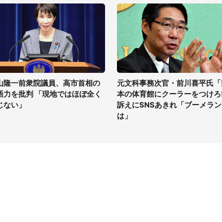
山隆一前衆院議員、高市首相の
元文科事務次官・前川喜平氏「
語力を批判 「現地ではほぼ全く
本の体育館にクーラーをつけろ
じない」
訴えにSNSあきれ「ブーメラン
は」
イト
サイトについて
Tニュース
会社案内