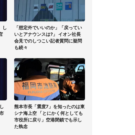
」し
「想定外でいいのか」「戻ってい
官
いとアナウンスは?」 イオン社長
会見でのしつこい記者質問に疑問
も続々
し
熊本市長「震度7」を知ったのは東
高市
シナ海上空 「とにかく何としても
市役所に戻り」空港閉鎖でも示し
た執念