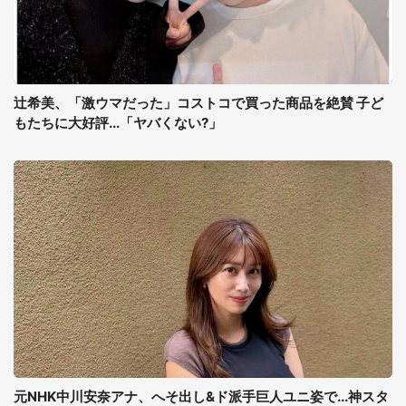
辻希美、「激ウマだった」コストコで買った商品を絶賛 子ど
もたちに大好評...「ヤバくない?」
元NHK中川安奈アナ、へそ出し&ド派手巨人ユニ姿で...神スタ