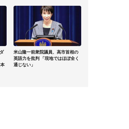
ダ
米山隆一前衆院議員、高市首相の
英語力を批判 「現地ではほぼ全く
熊本
通じない」