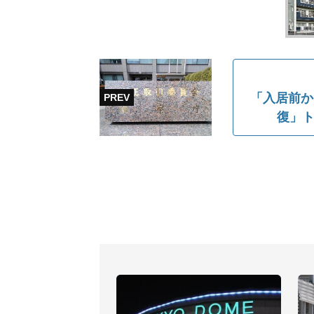
「入居前か
復」ト