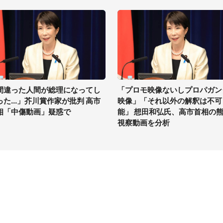
間違った人間が総理になってし
「プロモ映像ないしプロパガン
った...」芥川賞作家が批判 高市
映像」「それ以外の解釈は不可
相「中傷動画」疑惑で
能」 想田和弘氏、高市首相の
視察動画を分析
イト
サイトについて