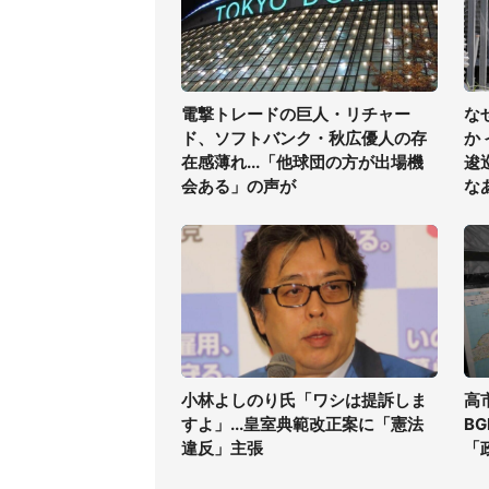
電撃トレードの巨人・リチャー
な
ド、ソフトバンク・秋広優人の存
か
在感薄れ...「他球団の方が出場機
逡
会ある」の声が
な
小林よしのり氏「ワシは提訴しま
高
すよ」...皇室典範改正案に「憲法
B
違反」主張
「