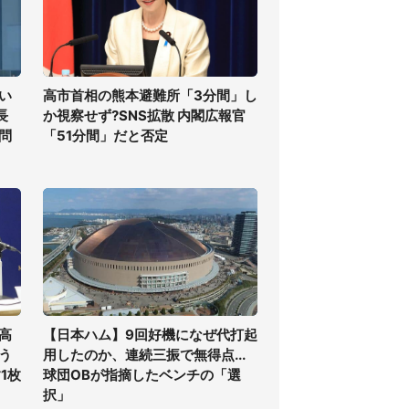
い
高市首相の熊本避難所「3分間」し
長
か視察せず?SNS拡散 内閣広報官
問
「51分間」だと否定
高
【日本ハム】9回好機になぜ代打起
う
用したのか、連続三振で無得点...
1枚
球団OBが指摘したベンチの「選
択」