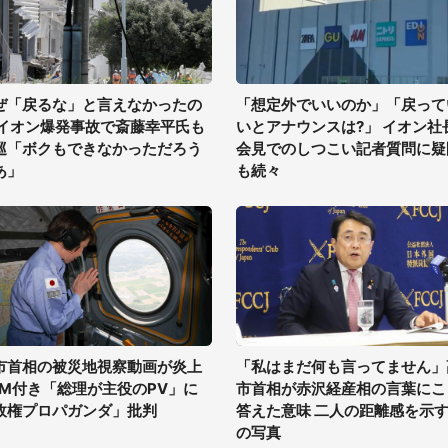
ぜ「戻るな」と言えなかったの
「想定外でいいのか」「戻って
 イオン爆発事故で斎藤幸平氏も
いとアナウンスは?」 イオン社
巡「ボクもできなかっただろう
会見でのしつこい記者質問に疑
あ」
も続々
市首相の被災地視察動画が炎上
「私はまだ何も言ってません」
GM付き「総理が主役のPV」に
市首相が赤沢経産相の言葉にこ
政権プロパガンダ」批判
答えた意味 二人の距離感を示す
の写真