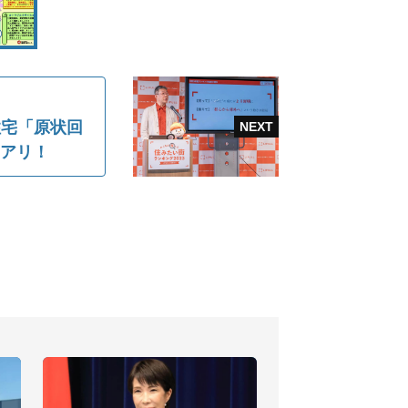
住宅「原状回
にアリ！